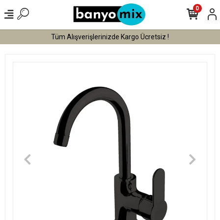
0
Tüm Alışverişlerinizde Kargo Ücretsiz !