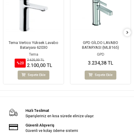
Tema Vertico Yüksek Lavabo
GPD GİLDO LAVABO
Bataryası 62030
BATARYASI (MLB165)
Tema
GPD
2.625,00 TL
3.234,38 TL
%20
2.100,00 TL
Sepete Ekle
Sepete Ekle
Hızlı Teslimat
Siparişleriniz en kısa sürede elinize ulaşır.
Güvenli Alışveriş
Güvenli ve kolay ödeme sistemi