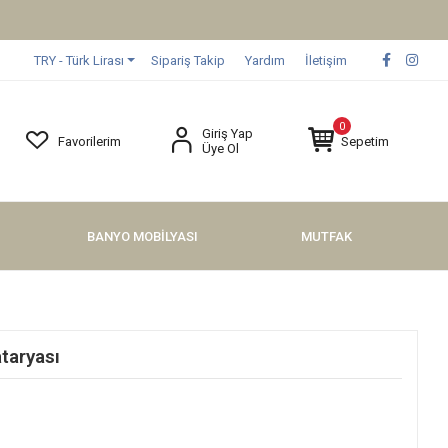
TRY - Türk Lirası
Sipariş Takip
Yardım
İletişim
0
Giriş Yap
Favorilerim
Sepetim
Üye Ol
BANYO MOBİLYASI
MUTFAK
taryası