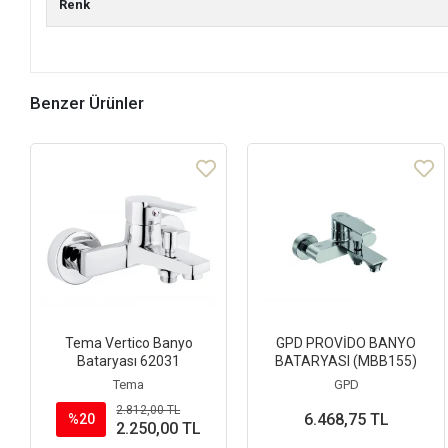
Renk
Benzer Ürünler
Tema Vertico Banyo
GPD PROVİDO BANYO
Bataryası 62031
BATARYASI (MBB155)
Tema
GPD
2.812,00 TL
6.468,75 TL
%20
2.250,00 TL