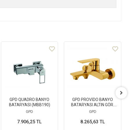
GPD QUADRO BANYO
GPD PROVİDO BANYO
BATARYASI (MBB190)
BATARYASI ALTIN GÖR.
(MBB155-A)
GPD
GPD
7.906,25 TL
8.265,63 TL