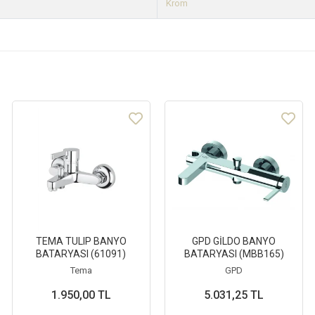
Krom
TEMA TULIP BANYO
GPD GİLDO BANYO
BATARYASI (61091)
BATARYASI (MBB165)
Tema
GPD
1.950,00 TL
5.031,25 TL