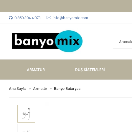
0 850 304 4 073
info@banyomix.com
ARMATÜR
DUŞ SİSTEMLERİ
Ana Sayfa
Armatür
Banyo Bataryası