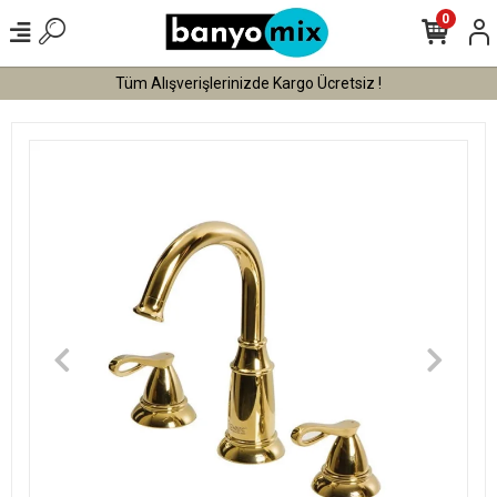
0
Tüm Alışverişlerinizde Kargo Ücretsiz !