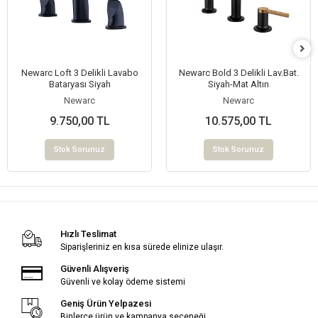
Newarc Loft 3 Delikli Lavabo
Newarc Bold 3 Delikli Lav.Bat.
Bataryası Siyah
Siyah-Mat Altın
Newarc
Newarc
9.750,00 TL
10.575,00 TL
Stok Sorunuz
Stok Sorunuz
Hızlı Teslimat
Siparişleriniz en kısa sürede elinize ulaşır.
Güvenli Alışveriş
Güvenli ve kolay ödeme sistemi
Geniş Ürün Yelpazesi
Binlerce ürün ve kampanya seçeneği