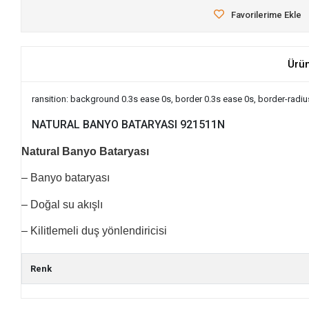
Favorilerime Ekle
Ürü
ransition: background 0.3s ease 0s, border 0.3s ease 0s, border-radi
NATURAL BANYO BATARYASI 921511N
Natural Banyo Bataryası
– Banyo bataryası
– Doğal su akışlı
– Kilitlemeli duş yönlendiricisi
Renk