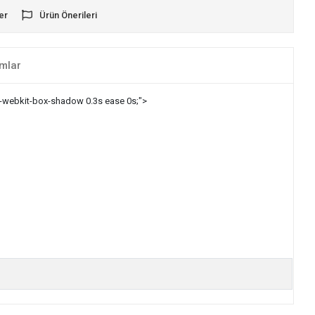
er
Ürün Önerileri
mlar
, -webkit-box-shadow 0.3s ease 0s;">