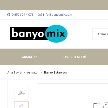
0 850 304 4 073
info@banyomix.com
ARMATÜR
DUŞ SİSTEMLERİ
Ana Sayfa
Armatür
Banyo Bataryası