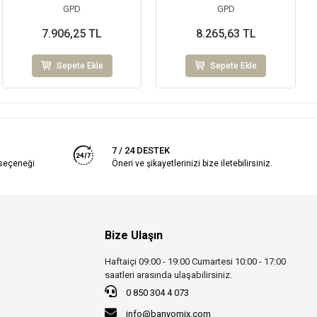
(MBB155-A)
GPD
GPD
7.906,25 TL
8.265,63 TL
Sepete Ekle
Sepete Ekle
7 / 24 DESTEK
 seçeneği
Öneri ve şikayetlerinizi bize iletebilirsiniz.
Bize Ulaşın
Haftaiçi 09:00 - 19:00 Cumartesi 10:00 - 17:00
saatleri arasında ulaşabilirsiniz.
0 850 304 4 073
info@banyomix.com