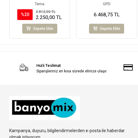
Tema
GPD
2.812,00 TL
6.468,75 TL
%20
2.250,00 TL
Sepete Ekle
Sepete Ekle
Hızlı Teslimat
Siparişleriniz en kısa sürede elinize ulaşır.
Kampanya, duyuru, bilgilendirmelerden e-posta ile haberdar
olmak istiyorum.