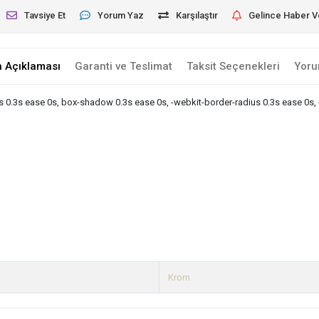
Tavsiye Et
Yorum Yaz
Karşılaştır
Gelince Haber V
n Açıklaması
Garanti ve Teslimat
Taksit Seçenekleri
Yoru
us 0.3s ease 0s, box-shadow 0.3s ease 0s, -webkit-border-radius 0.3s ease 0s
Krom