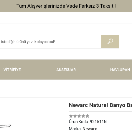
Tüm Alışverişlerinizde Vade Farksız 3 Taksit !
VİTRİFİYE
AKSESUAR
HAVLUPAN
Newarc Naturel Banyo Ba
Ürün Kodu:
921511N
Marka:
Newarc