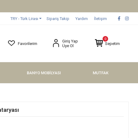
TRY - Türk Lirası
Sipariş Takip
Yardım
İletişim
0
Giriş Yap
Favorilerim
Sepetim
Üye Ol
BANYO MOBİLYASI
MUTFAK
taryası