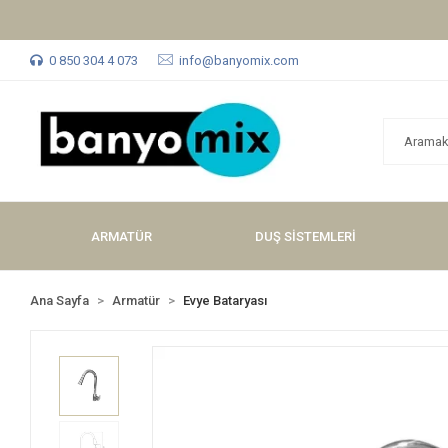
0 850 304 4 073
info@banyomix.com
ARMATÜR
DUŞ SİSTEMLERİ
Ana Sayfa
Armatür
Evye Bataryası