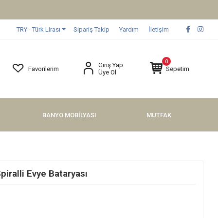
TRY - Türk Lirası
Sipariş Takip
Yardım
İletişim
0
Giriş Yap
Favorilerim
Sepetim
Üye Ol
BANYO MOBİLYASI
MUTFAK
iralli Evye Bataryası