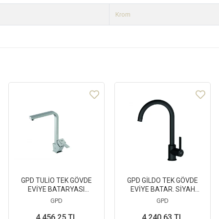
Krom
GPD TULİO TEK GÖVDE
GPD GİLDO TEK GÖVDE
EVİYE BATARYASI
EVİYE BATAR. SİYAH
(MTE135)
(MTE165-S)
GPD
GPD
4.456,25 TL
4.240,63 TL