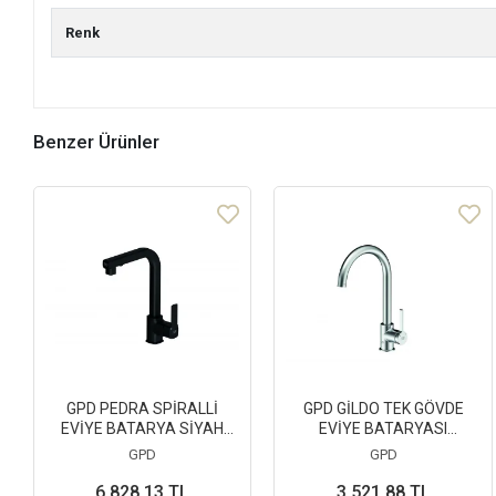
Renk
Benzer Ürünler
GPD PEDRA SPİRALLİ
GPD GİLDO TEK GÖVDE
EVİYE BATARYA SİYAH
EVİYE BATARYASI
(MES160-S)
(MTE165)
GPD
GPD
6.828,13 TL
3.521,88 TL