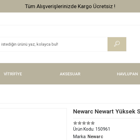
Tüm Alışverişlerinizde Kargo Ücretsiz !
VİTRİFİYE
AKSESUAR
HAVLUPAN
Newarc Newart Yüksek Sp
Ürün Kodu:
150961
Marka:
Newarc