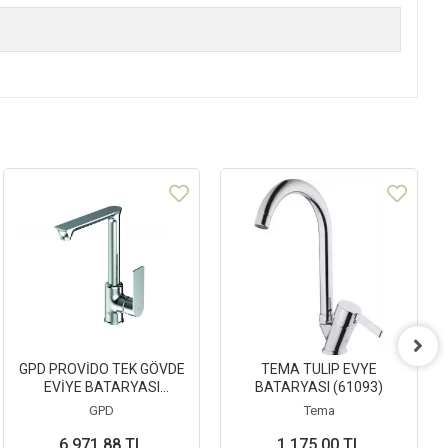
GPD PROVİDO TEK GÖVDE
TEMA TULIP EVYE
EVİYE BATARYASI
BATARYASI (61093)
(MTE155)
GPD
Tema
6.971,88 TL
1.175,00 TL