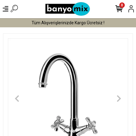
0
Tüm Alışverişlerinizde Kargo Ücretsiz !