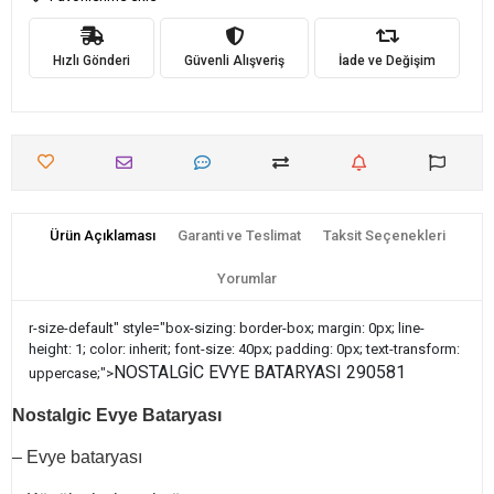
Hızlı Gönderi
Güvenli Alışveriş
İade ve Değişim
Ürün Açıklaması
Garanti ve Teslimat
Taksit Seçenekleri
Yorumlar
r-size-default" style="box-sizing: border-box; margin: 0px; line-
height: 1; color: inherit; font-size: 40px; padding: 0px; text-transform:
NOSTALGİC EVYE BATARYASI 290581
uppercase;">
Nostalgic Evye Bataryası
– Evye bataryası