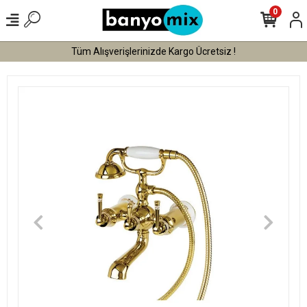
0
Tüm Alışverişlerinizde Kargo Ücretsiz !