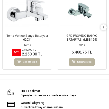
Tema Vertico Banyo Bataryası
GPD PROVİDO BANYO
62031
BATARYASI (MBB155)
Tema
GPD
2.812,00 TL
6.468,75 TL
%20
2.250,00 TL
Sepete Ekle
Sepete Ekle
Hızlı Teslimat
Siparişleriniz en kısa sürede elinize ulaşır.
Güvenli Alışveriş
Güvenli ve kolay ödeme sistemi