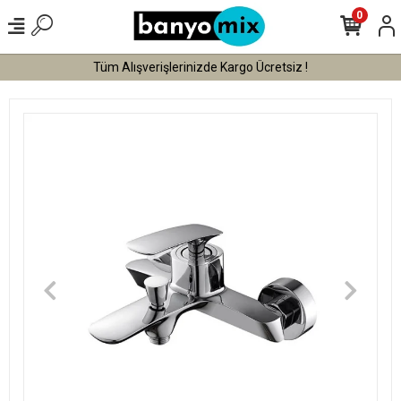
0
Tüm Alışverişlerinizde Kargo Ücretsiz !