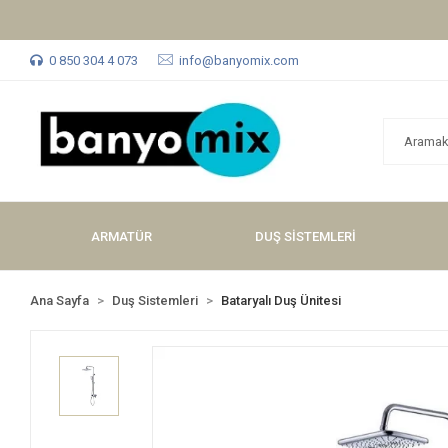
0 850 304 4 073
info@banyomix.com
ARMATÜR
DUŞ SİSTEMLERİ
Ana Sayfa
Duş Sistemleri
Bataryalı Duş Ünitesi