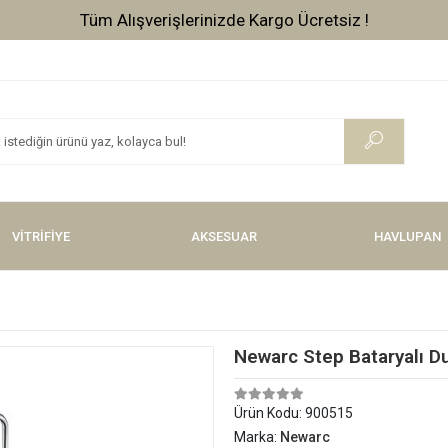
Tüm Alışverişlerinizde Kargo Ücretsiz !
VİTRİFİYE
AKSESUAR
HAVLUPAN
Newarc Step Bataryalı Du
Ürün Kodu:
900515
Marka:
Newarc