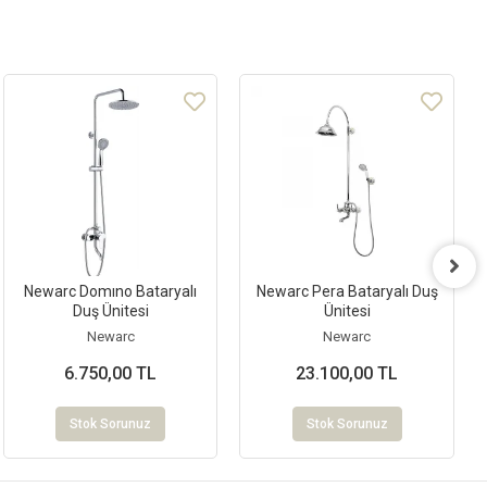
Newarc Domıno Bataryalı
Newarc Pera Bataryalı Duş
Duş Ünitesi
Ünitesi
Newarc
Newarc
6.750,00 TL
23.100,00 TL
Stok Sorunuz
Stok Sorunuz