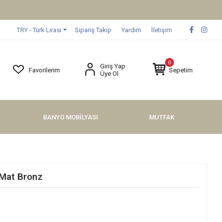
TRY - Türk Lirası
Sipariş Takip
Yardım
İletişim
0
Giriş Yap
Favorilerim
Sepetim
Üye Ol
BANYO MOBİLYASI
MUTFAK
 Mat Bronz