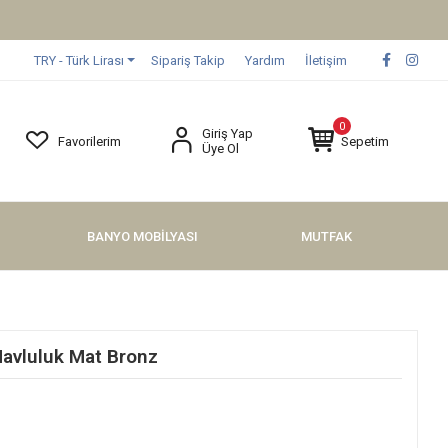
TRY - Türk Lirası
Sipariş Takip
Yardım
İletişim
0
Giriş Yap
Favorilerim
Sepetim
Üye Ol
BANYO MOBİLYASI
MUTFAK
Havluluk Mat Bronz