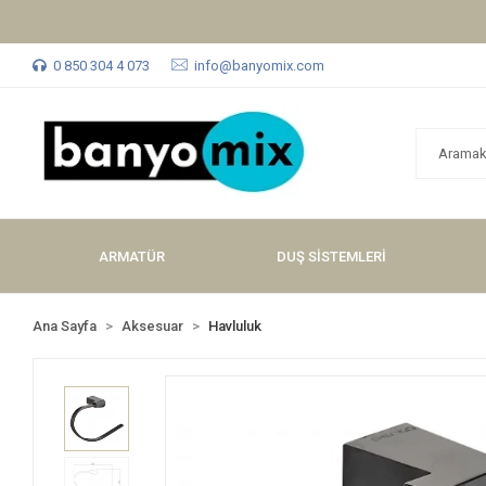
0 850 304 4 073
info@banyomix.com
ARMATÜR
DUŞ SİSTEMLERİ
Ana Sayfa
Aksesuar
Havluluk