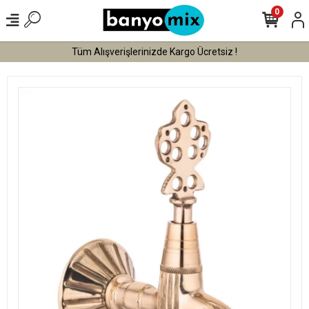
0
Tüm Alışverişlerinizde Kargo Ücretsiz !