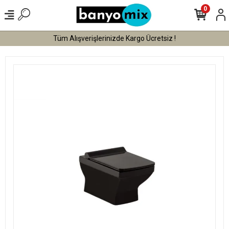
0
Tüm Alışverişlerinizde Kargo Ücretsiz !