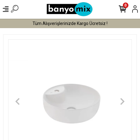
0
Tüm Alışverişlerinizde Kargo Ücretsiz !