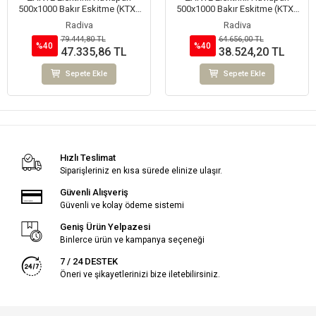
500x1000 Bakır Eskitme (KTX4
500x1000 Bakır Eskitme (KTX1
Termostat) 200W Spiral Kablolu
Termostat) 200W Spiral Kablolu
Radiva
Radiva
79.444,80 TL
64.656,00 TL
%40
%40
47.335,86 TL
38.524,20 TL
Sepete Ekle
Sepete Ekle
Hızlı Teslimat
Siparişleriniz en kısa sürede elinize ulaşır.
Güvenli Alışveriş
Güvenli ve kolay ödeme sistemi
Geniş Ürün Yelpazesi
Binlerce ürün ve kampanya seçeneği
7 / 24 DESTEK
Öneri ve şikayetlerinizi bize iletebilirsiniz.