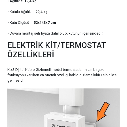
• Ağırlık =
19,4 kg
• Kutulu Ağırlık =
20,4 kg
• Kutu Ölçüsü =
52x143x7 cm
• Duvara montaj seti fiyata dahil olup, kutunun içerisindedir.
ELEKTRİK KİT/TERMOSTAT
ÖZELLİKLERİ
Ktx3 Dijital Kablo Gizlemeli model termostatlarımızın birçok
fonksiyonu var iken en önemli özelliği kablo gizleme kılıfı ile birlikte
gelmesidir.