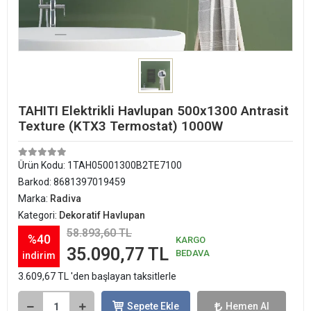
TAHITI Elektrikli Havlupan 500x1300 Antrasit
Texture (KTX3 Termostat) 1000W
Ürün Kodu:
1TAH05001300B2TE7100
Barkod:
8681397019459
Marka:
Radiva
Kategori:
Dekoratif Havlupan
58.893,60 TL
%40
KARGO
35.090,77 TL
BEDAVA
indirim
3.609,67 TL 'den başlayan taksitlerle
Sepete Ekle
Hemen Al