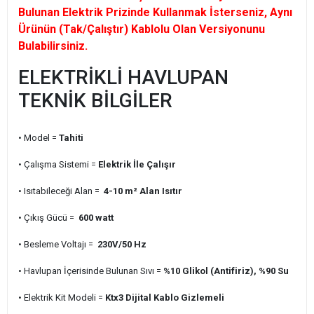
Bulunan Elektrik Prizinde Kullanmak İsterseniz, Aynı
Ürünün (Tak/Çalıştır) Kablolu Olan Versiyonunu
Bulabilirsiniz.
ELEKTRİKLİ HAVLUPAN
TEKNİK BİLGİLER
• Model =
Tahiti
• Çalışma Sistemi =
Elektrik İle Çalışır
• Isıtabileceği Alan =
4-10 m² Alan Isıtır
• Çıkış Gücü =
600 watt
• Besleme Voltajı =
230V/50 Hz
• Havlupan İçerisinde Bulunan Sıvı =
%10 Glikol (Antifiriz), %90 Su
• Elektrik Kit Modeli =
Ktx3 Dijital Kablo Gizlemeli