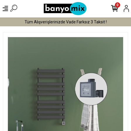
0
Tüm Alışverişlerinizde Vade Farksız 3 Taksit !