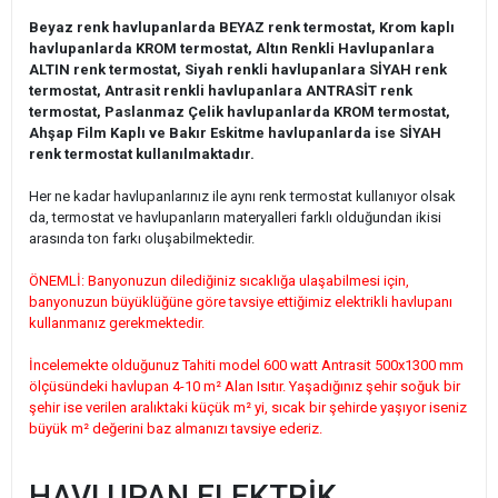
Beyaz renk havlupanlarda BEYAZ renk termostat, Krom kaplı
havlupanlarda KROM termostat, Altın Renkli Havlupanlara
ALTIN renk termostat, Siyah renkli havlupanlara SİYAH renk
termostat, Antrasit renkli havlupanlara ANTRASİT renk
termostat, Paslanmaz Çelik havlupanlarda KROM termostat,
Ahşap Film Kaplı ve Bakır Eskitme havlupanlarda ise SİYAH
renk termostat kullanılmaktadır.
Her ne kadar havlupanlarınız ile aynı renk termostat kullanıyor olsak
da, termostat ve havlupanların materyalleri farklı olduğundan ikisi
arasında ton farkı oluşabilmektedir.
ÖNEMLİ: Banyonuzun dilediğiniz sıcaklığa ulaşabilmesi için,
banyonuzun büyüklüğüne göre tavsiye ettiğimiz elektrikli havlupanı
kullanmanız gerekmektedir.
İncelemekte olduğunuz Tahiti model 600 watt Antrasit 500x1300 mm
ölçüsündeki havlupan 4-10 m² Alan Isıtır. Yaşadığınız şehir soğuk bir
şehir ise verilen aralıktaki küçük m² yi, sıcak bir şehirde yaşıyor iseniz
büyük m² değerini baz almanızı tavsiye ederiz.
HAVLUPAN ELEKTRİK