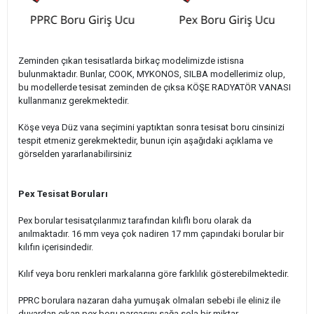
Zeminden çıkan tesisatlarda birkaç modelimizde istisna
bulunmaktadır. Bunlar, COOK, MYKONOS, SILBA modellerimiz olup,
bu modellerde tesisat zeminden de çıksa KÖŞE RADYATÖR VANASI
kullanmanız gerekmektedir.
Köşe veya Düz vana seçimini yaptıktan sonra tesisat boru cinsinizi
tespit etmeniz gerekmektedir, bunun için aşağıdaki açıklama ve
görselden yararlanabilirsiniz
Pex Tesisat Boruları
Pex borular tesisatçılarımız tarafından kılıflı boru olarak da
anılmaktadır. 16 mm veya çok nadiren 17 mm çapındaki borular bir
kılıfın içerisindedir.
Kılıf veya boru renkleri markalarına göre farklılık gösterebilmektedir.
PPRC borulara nazaran daha yumuşak olmaları sebebi ile eliniz ile
duvardan çıkan pex boru parçasını sağa sola bir miktar