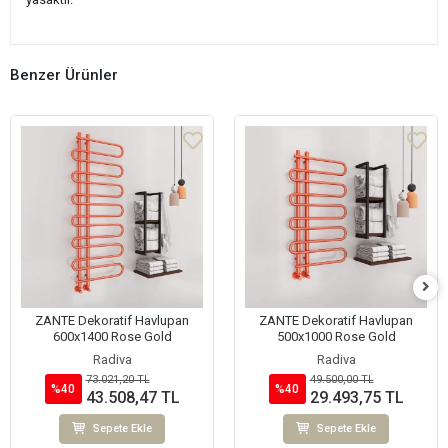
Benzer Ürünler
ZANTE Dekoratif Havlupan
ZANTE Dekoratif Havlupan
600x1400 Rose Gold
500x1000 Rose Gold
Radiva
Radiva
73.021,20 TL
49.500,00 TL
%40
%40
43.508,47 TL
29.493,75 TL
Sepete Ekle
Sepete Ekle