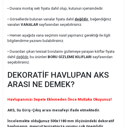
• Duvara montaj seti fiyata dahil olup, kutunun içerisindedir.
• Görsellerde bulunan vanalar fiyata dahil
değildir
, beğendiğiniz
vanaları
VANALAR
sayfasından seçebilirsiniz.
• Hemen aşağıda vana seçimini nasıl yapmanız gerektiği ile ilgili
bilgilendirme yazısını bulabilirsiniz.
• Duvardan çıkan tesisat borularını gizlemeye yarayan kılıflar fiyata
dahil
değildir
, bu ürünleri
BORU GİZLEME KILIFLARI
sayfasından
seçebilirsiniz.
DEKORATİF HAVLUPAN AKS
ARASI NE DEMEK?
Havlupanınızı Sepete Eklemeden Önce Mutlaka Okuyunuz!
AKS, Su Giriş-Çıkış arası mesafeyi ifade etmektedir.
İncelemekte olduğunuz 500x1180 mm ölçüsündeki dekoratif
havlupanın, mevcut tesisatınıza uyumu çok önemlidir.