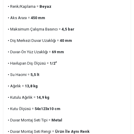
• Renk/Kaplama =
Beyaz
• Aks Arası =
450 mm
• Maksimum Çalışma Basıncı =
4,5
bar
• Diş Merkezi Duvar Uzaklığı =
40 mm
• Duvar-Ön Yüz Uzaklığı =
69 mm
• Havlupan Diş Ölçüsü =
1/2"
• Su Hacmi =
5,5 lt
• Ağırlık =
13,8 kg
• Kutulu Ağırlık =
14,9 kg
• Kutu Ölçüsü =
54x123x10 cm
• Duvar Montaj Seti Tipi =
Metal
• Duvar Montaj Seti Rengi =
Ürün İle Aynı Renk