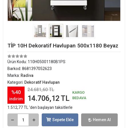
TİP 10H Dekoratif Havlupan 500x1180 Beyaz
Ürün Kodu:
110H05001180B1PS
Barkod:
8681397052623
Marka:
Radiva
Kategori:
Dekoratif Havlupan
24.681,60 TL
%40
KARGO
14.706,12 TL
BEDAVA
indirim
1.512,77 TL 'den başlayan taksitlerle
Sepete Ekle
Hemen Al