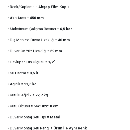
• Renk/Kaplama =
Ahşap Film Kaplı
• Aks Arası =
450 mm
• Maksimum Çalışma Basıncı =
4,5
bar
• Diş Merkezi Duvar Uzaklığı =
40 mm
• Duvar-Ön Yüz Uzaklığı =
69 mm
• Havlupan Diş Ölçüsü =
1/2"
• Su Hacmi =
8,5 lt
• Ağırlık =
21,6 kg
• Kutulu Ağırlık =
22,7 kg
• Kutu Ölçüsü =
54x182x10 cm
• Duvar Montaj Seti Tipi =
Metal
• Duvar Montaj Seti Rengi =
Ürün İle Aynı Renk