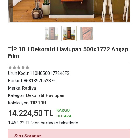
TİP 10H Dekoratif Havlupan 500x1772 Ahşap
Film
Ürün Kodu:
110H05001772K6FS
Barkod:
8681397052876
Marka:
Radiva
Kategori:
Dekoratif Havlupan
Koleksiyon:
TIP 10H
KARGO
14.224,50 TL
BEDAVA
1.463,23 TL 'den başlayan taksitlerle
Stok Sorunuz.