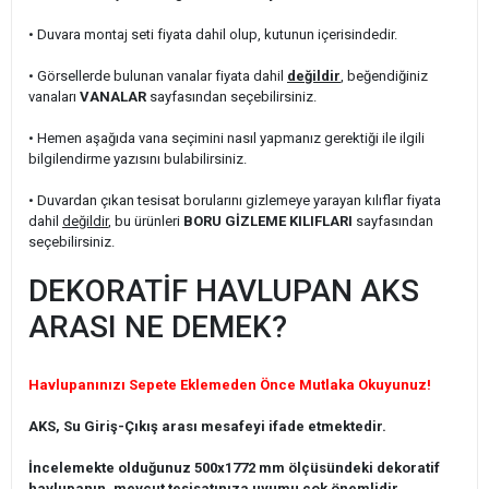
• Duvara montaj seti fiyata dahil olup, kutunun içerisindedir.
• Görsellerde bulunan vanalar fiyata dahil
değildir
, beğendiğiniz
vanaları
VANALAR
sayfasından seçebilirsiniz.
• Hemen aşağıda vana seçimini nasıl yapmanız gerektiği ile ilgili
bilgilendirme yazısını bulabilirsiniz.
• Duvardan çıkan tesisat borularını gizlemeye yarayan kılıflar fiyata
dahil
değildir
, bu ürünleri
BORU GİZLEME KILIFLARI
sayfasından
seçebilirsiniz.
DEKORATİF HAVLUPAN AKS
ARASI NE DEMEK?
Havlupanınızı Sepete Eklemeden Önce Mutlaka Okuyunuz!
AKS, Su Giriş-Çıkış arası mesafeyi ifade etmektedir.
İncelemekte olduğunuz 500x1772 mm ölçüsündeki dekoratif
havlupanın, mevcut tesisatınıza uyumu çok önemlidir.