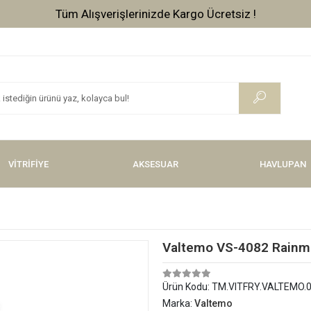
Tüm Alışverişlerinizde Kargo Ücretsiz !
VİTRİFİYE
AKSESUAR
HAVLUPAN
Valtemo VS-4082 Rainma
Ürün Kodu:
TM.VITFRY.VALTEMO.
Marka:
Valtemo