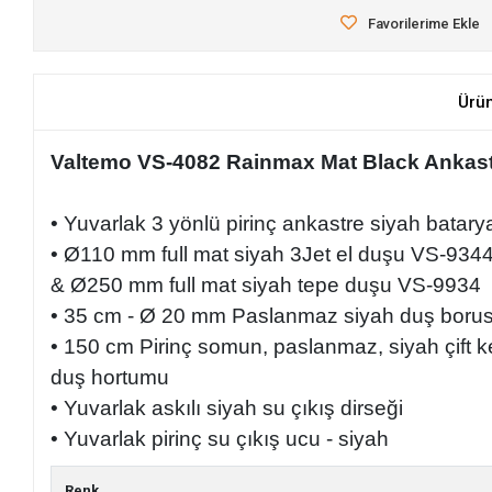
Favorilerime Ekle
Ürü
Valtemo VS-4082 Rainmax Mat Black Ankas
• Yuvarlak 3 yönlü pirinç ankastre siyah batary
• Ø110 mm full mat siyah 3Jet el duşu VS-934
& Ø250 mm full mat siyah tepe duşu VS-9934
• 35 cm - Ø 20 mm Paslanmaz siyah duş boru
• 150 cm Pirinç somun, paslanmaz, siyah çift ke
duş hortumu
• Yuvarlak askılı siyah su çıkış dirseği
• Yuvarlak pirinç su çıkış ucu - siyah
Renk