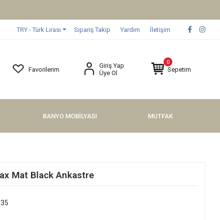
TRY - Türk Lirası
Sipariş Takip
Yardım
İletişim
0
Giriş Yap
Favorilerim
Sepetim
Üye Ol
BANYO MOBİLYASI
MUTFAK
x Mat Black Ankastre
035