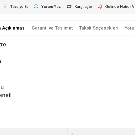
Tavsiye Et
Yorum Yaz
Karşılaştır
Gelince Haber V
n Açıklaması
Garanti ve Teslimat
Taksit Seçenekleri
Yoru
tre
a
4
su
netli
Siyah