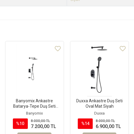
Banyomix Ankastre
Duxxa Ankastre Duş Seti
Batarya-Tepe Duş Seti
Oval Mat Siyah
Siyah
Banyomix
Duxxa
8.000,00 TL
8.000,00 TL
%10
%14
7.200,00 TL
6.900,00 TL