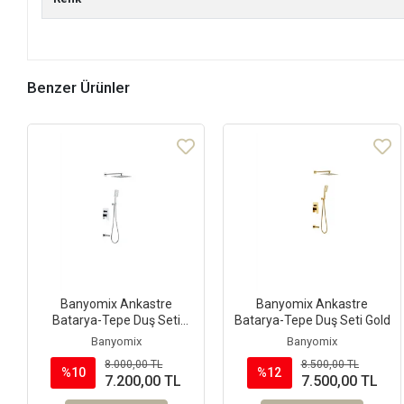
Benzer Ürünler
Banyomix Ankastre
Banyomix Ankastre
Batarya-Tepe Duş Seti
Batarya-Tepe Duş Seti Gold
Krom
Banyomix
Banyomix
8.000,00 TL
8.500,00 TL
%10
%12
7.200,00 TL
7.500,00 TL