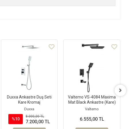
Duxxa Ankastre Duş Seti
Valtemo VS-4084 Maxima
Kare Kromaj
Mat Black Ankastre (Kare)
Duxxa
Valtemo
8.000,00 TL
6.555,00 TL
%10
7.200,00 TL