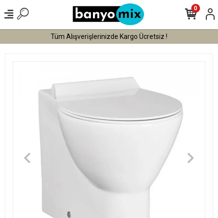
0
Tüm Alışverişlerinizde Kargo Ücretsiz !