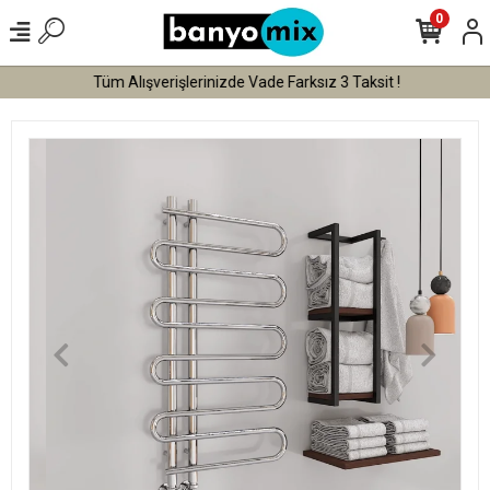
0
Tüm Alışverişlerinizde Vade Farksız 3 Taksit !