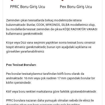
Zeminden çıkan tesisatlarda birkaç modelimizde istisna
bulunmaktadır. Bunlar, COOK, MYKONOS, SILBA modellerimiz olup,
bu modellerde tesisat zeminden de çıksa KÖŞE RADYATÖR VANASI
kullanmanız gerekmektedir.
Köşe veya Düz vana seçimini yaptıktan sonra tesisat boru cinsinizi
tespit etmeniz gerekmektedir, bunun için aşağıdaki açıklama ve
görselden yararlanabilirsiniz
Pex Tesisat Boruları
Pex borular tesisatçılarımız tarafından kılıflı boru olarak da
anılmaktadır. 16 mm veya çok nadiren 17 mm çapındaki borular bir
kılıfın içerisindedir.
Kılıf veya boru renkleri markalarına göre farklılık gösterebilmektedir.
PPRC borulara nazaran daha yumuşak olmaları sebebi ile eliniz ile
duvardan çıkan pex boru parçasını sağa sola bir miktar