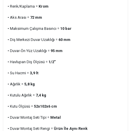
• Renk/Kaplama =
Krom
• Aks Arası =
72 mm
• Maksimum Çalışma Basıncı =
10
bar
• Diş Merkezi Duvar Uzaklığı =
60 mm
• Duvar-Ön Yüz Uzaklığı =
95 mm
• Havlupan Diş Ölçüsü =
1/2"
• Su Hacmi =
3,9 lt
• Ağırlık =
5,8 kg
• Kutulu Ağırlık =
7,4 kg
• Kutu Ölçüsü =
52x102x6 cm
• Duvar Montaj Seti Tipi =
Metal
• Duvar Montaj Seti Rengi =
Ürün İle Aynı Renk