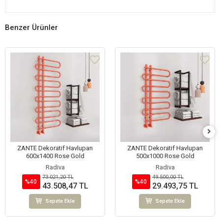
Benzer Ürünler
ZANTE Dekoratif Havlupan
ZANTE Dekoratif Havlupan
600x1400 Rose Gold
500x1000 Rose Gold
Radiva
Radiva
73.021,20 TL
49.500,00 TL
%40
%40
43.508,47 TL
29.493,75 TL
Sepete Ekle
Sepete Ekle