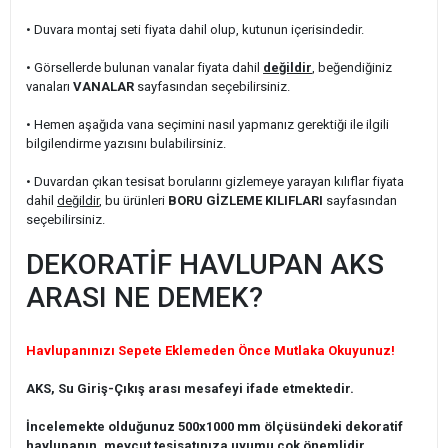
• Duvara montaj seti fiyata dahil olup, kutunun içerisindedir.
• Görsellerde bulunan vanalar fiyata dahil
değildir
, beğendiğiniz
vanaları
VANALAR
sayfasından seçebilirsiniz.
• Hemen aşağıda vana seçimini nasıl yapmanız gerektiği ile ilgili
bilgilendirme yazısını bulabilirsiniz.
• Duvardan çıkan tesisat borularını gizlemeye yarayan kılıflar fiyata
dahil
değildir
, bu ürünleri
BORU GİZLEME KILIFLARI
sayfasından
seçebilirsiniz.
DEKORATİF HAVLUPAN AKS
ARASI NE DEMEK?
Havlupanınızı Sepete Eklemeden Önce Mutlaka Okuyunuz!
AKS, Su Giriş-Çıkış arası mesafeyi ifade etmektedir.
İncelemekte olduğunuz 500x1000 mm ölçüsündeki dekoratif
havlupanın, mevcut tesisatınıza uyumu çok önemlidir.