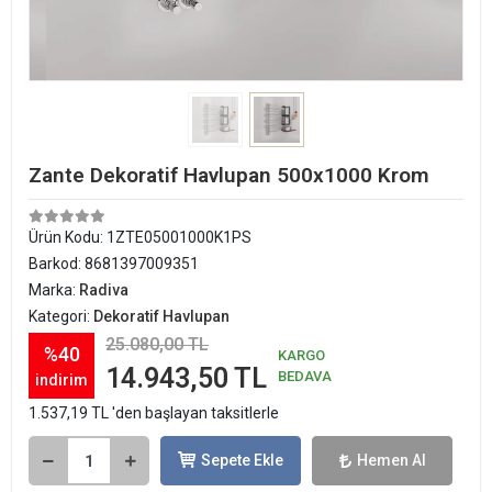
Zante Dekoratif Havlupan 500x1000 Krom
Ürün Kodu:
1ZTE05001000K1PS
Barkod:
8681397009351
Marka:
Radiva
Kategori:
Dekoratif Havlupan
25.080,00 TL
%40
KARGO
14.943,50 TL
BEDAVA
indirim
1.537,19 TL 'den başlayan taksitlerle
Sepete Ekle
Hemen Al