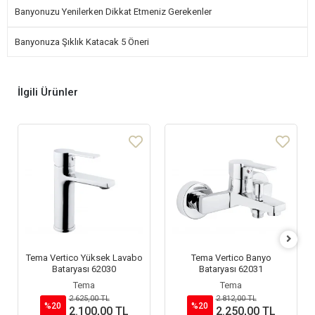
Banyonuzu Yenilerken Dikkat Etmeniz Gerekenler
Banyonuza Şıklık Katacak 5 Öneri
İlgili Ürünler
Tema Vertico Yüksek Lavabo
Tema Vertico Banyo
Bataryası 62030
Bataryası 62031
Tema
Tema
2.625,00 TL
2.812,00 TL
%20
%20
2.100,00 TL
2.250,00 TL