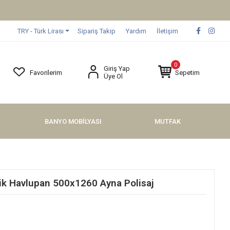
TRY - Türk Lirası
Sipariş Takip
Yardım
İletişim
0
Giriş Yap
Favorilerim
Sepetim
Üye Ol
BANYO MOBİLYASI
MUTFAK
k Havlupan 500x1260 Ayna Polisaj