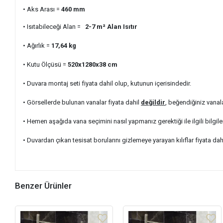
• Aks Arası =
460
mm
• Isıtabileceği Alan =
2-7 m²
Alan Isıtır
• Ağırlık =
17,64
kg
• Kutu Ölçüsü =
520x1280x38
cm
• Duvara montaj seti fiyata dahil olup, kutunun içerisindedir.
• Görsellerde bulunan vanalar fiyata dahil
değildir
, beğendiğiniz vanal
• Hemen aşağıda vana seçimini nasıl yapmanız gerektiği ile ilgili bilgile
• Duvardan çıkan tesisat borularını gizlemeye yarayan kılıflar fiyata dah
Benzer Ürünler