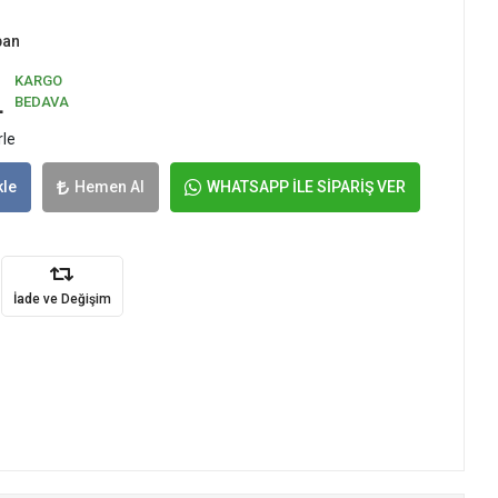
pan
KARGO
L
BEDAVA
rle
kle
Hemen Al
WHATSAPP İLE SİPARİŞ VER
İade ve Değişim