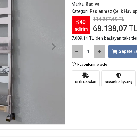
Marka:
Radiva
Kategori:
Paslanmaz Çelik Havlu
114.357,60 TL
%40
68.138,07 T
indirim
7.009,14 TL 'den başlayan taksitle
Sepete E
Favorilerime ekle
Hızlı Gönderi
Güvenli Alışveriş