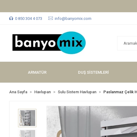
0 850 304 4 073
info@banyomix.com
ARMATÜR
DUŞ SİSTEMLERİ
Ana Sayfa
Havlupan
Sulu Sistem Havlupan
Paslanmaz Çelik 