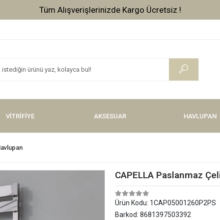
Tüm Alışverişlerinizde Kargo Ücretsiz !
VİTRİFİYE
AKSESUAR
HAVLUPAN
Havlupan
CAPELLA Paslanmaz Çeli
Ürün Kodu:
1CAP05001260P2PS
Barkod:
8681397503392