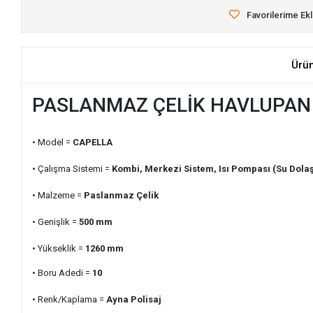
Favorilerime Ek
Ürü
PASLANMAZ ÇELİK HAVLUPAN 
• Model =
CAPELLA
• Çalışma Sistemi =
Kombi, Merkezi Sistem, Isı Pompası (Su Dolaş
• Malzeme =
Paslanmaz Çelik
• Genişlik =
500
mm
• Yükseklik =
1260
mm
• Boru Adedi =
10
• Renk/Kaplama =
Ayna Polisaj