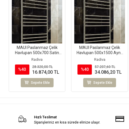
MAUI Paslanmaz Çelik
MAUI Paslanmaz Çelik
Havlupan 500x700 Satin
Havlupan 500x1500 Ayna
Polisaj
Polisaj
Radiva
Radiva
28.320,00 TL
57.207,60 TL
%40
%40
16.874,00 TL
34.086,20 TL
Sepete Ekle
Sepete Ekle
Hızlı Teslimat
Siparişleriniz en kısa sürede elinize ulaşır.