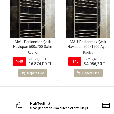
MAUI Paslanmaz Çelik
MAUI Paslanmaz Çelik
Havlupan 500x700 Satin
Havlupan 500x1500 Ayna
Polisaj
Polisaj
Radiva
Radiva
28.320,00 TL
57.207,60 TL
%40
%40
16.874,00 TL
34.086,20 TL
Sepete Ekle
Sepete Ekle
Hızlı Teslimat
Siparişleriniz en kısa sürede elinize ulaşır.