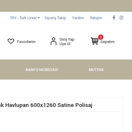
TRY - Türk Lirası
Sipariş Takip
Yardım
İletişim
0
Giriş Yap
Favorilerim
Sepetim
Üye Ol
BANYO MOBİLYASI
MUTFAK
k Havlupan 600x1260 Satine Polisaj