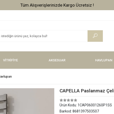
Tüm Alışverişlerinizde Kargo Ücretsiz !
VİTRİFİYE
AKSESUAR
HAVLUPAN
Havlupan
CAPELLA Paslanmaz Çeli
Ürün Kodu:
1CAP06001260P1SS
Barkod:
8681397503507