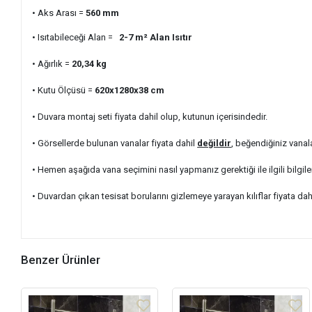
• Aks Arası =
560
mm
• Isıtabileceği Alan =
2-7 m²
Alan Isıtır
• Ağırlık =
20,34
kg
• Kutu Ölçüsü =
620x1280x38
cm
• Duvara montaj seti fiyata dahil olup, kutunun içerisindedir.
• Görsellerde bulunan vanalar fiyata dahil
değildir
, beğendiğiniz vanal
• Hemen aşağıda vana seçimini nasıl yapmanız gerektiği ile ilgili bilgile
• Duvardan çıkan tesisat borularını gizlemeye yarayan kılıflar fiyata dah
Benzer Ürünler