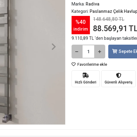
Marka:
Radiva
Kategori:
Paslanmaz Çelik Havlu
148.648,80 TL
%40
88.569,91 T
indirim
9.110,89 TL 'den başlayan taksitle
Sepete E
Favorilerime ekle
Hızlı Gönderi
Güvenli Alışveriş