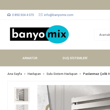
0 850 304 4 073
info@banyomix.com
ARMATÜR
DUŞ SİSTEMLERİ
Ana Sayfa
Havlupan
Sulu Sistem Havlupan
Paslanmaz Çelik 