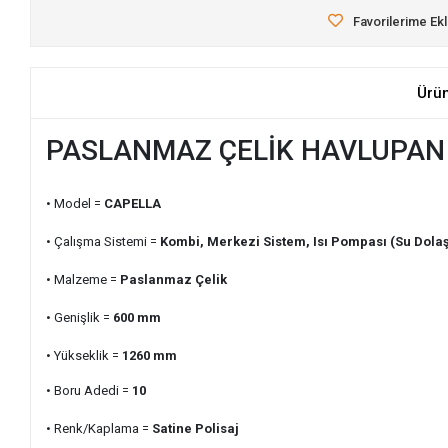
Favorilerime Ek
Ürü
PASLANMAZ ÇELİK HAVLUPAN 
• Model =
CAPELLA
• Çalışma Sistemi =
Kombi, Merkezi Sistem, Isı Pompası (Su Dolaş
• Malzeme =
Paslanmaz Çelik
• Genişlik =
600
mm
• Yükseklik =
1260
mm
• Boru Adedi =
10
• Renk/Kaplama =
Satine Polisaj