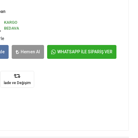
pan
KARGO
L
BEDAVA
rle
kle
Hemen Al
WHATSAPP İLE SİPARİŞ VER
İade ve Değişim