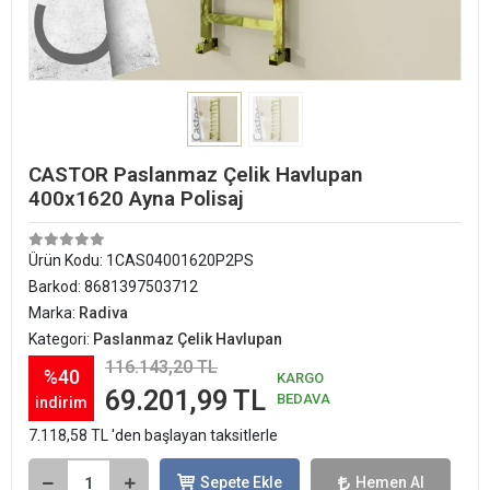
CASTOR Paslanmaz Çelik Havlupan
400x1620 Ayna Polisaj
Ürün Kodu:
1CAS04001620P2PS
Barkod:
8681397503712
Marka:
Radiva
Kategori:
Paslanmaz Çelik Havlupan
116.143,20 TL
%40
KARGO
69.201,99 TL
BEDAVA
indirim
7.118,58 TL 'den başlayan taksitlerle
Sepete Ekle
Hemen Al