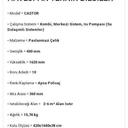
• Model =
CASTOR
• Çalışma Sistemi =
Kombi, Merkezi Sistem, Isı Pompası (Su
Dolaşımlı Sistemler)
• Malzeme =
Paslanmaz Çelik
• Genişlik =
400
mm
• Yükseklik =
1620
mm
• Boru Adedi =
10
• Renk/Kaplama =
Ayna Polisaj
• Aks Arası =
360
mm
• Isıtabileceği Alan =
2-6 m²
Alan Isıtır
• Ağırlık =
15,74
kg
• Kutu Ölçüsü =
420x1640x38
cm