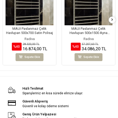
MAUI Paslanmaz Çelik
MAUI Paslanmaz Çelik
Havlupan 500x700 Satin Polisaj
Havlupan 500x1500 Ayna
Polisaj
Radiva
Radiva
28.320,00 TL
57.207,60 TL
%40
%40
16.874,00 TL
34.086,20 TL
Sepete Ekle
Sepete Ekle
Hızlı Teslimat
Siparişleriniz en kısa sürede elinize ulaşır.
Güvenli Alışveriş
Güvenli ve kolay ödeme sistemi
Geniş Ürün Yelpazesi