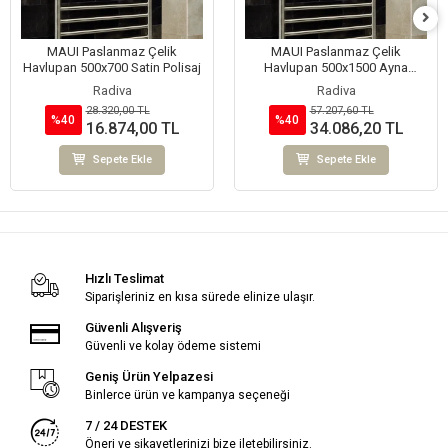
MAUI Paslanmaz Çelik
MAUI Paslanmaz Çelik
Havlupan 500x700 Satin Polisaj
Havlupan 500x1500 Ayna
Polisaj
Radiva
Radiva
28.320,00 TL
57.207,60 TL
%40
%40
16.874,00 TL
34.086,20 TL
Sepete Ekle
Sepete Ekle
Hızlı Teslimat
Siparişleriniz en kısa sürede elinize ulaşır.
Güvenli Alışveriş
Güvenli ve kolay ödeme sistemi
Geniş Ürün Yelpazesi
Binlerce ürün ve kampanya seçeneği
7 / 24 DESTEK
Öneri ve şikayetlerinizi bize iletebilirsiniz.