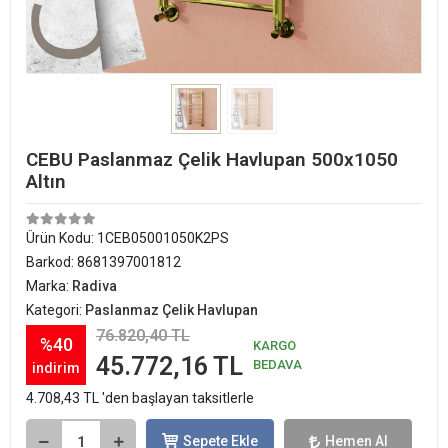
CEBU Paslanmaz Çelik Havlupan 500x1050
Altın
Ürün Kodu:
1CEB05001050K2PS
Barkod:
8681397001812
Marka:
Radiva
Kategori:
Paslanmaz Çelik Havlupan
76.820,40 TL
%40
KARGO
45.772,16 TL
BEDAVA
indirim
4.708,43 TL 'den başlayan taksitlerle
Sepete Ekle
Hemen Al