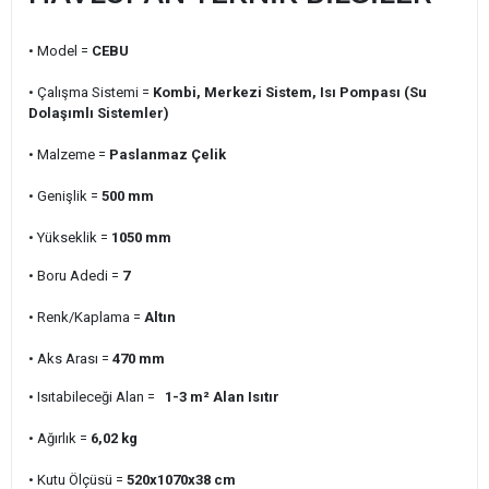
• Model =
CEBU
• Çalışma Sistemi =
Kombi, Merkezi Sistem, Isı Pompası (Su
Dolaşımlı Sistemler)
• Malzeme =
Paslanmaz Çelik
• Genişlik =
500
mm
• Yükseklik =
1050
mm
• Boru Adedi =
7
• Renk/Kaplama =
Altın
• Aks Arası =
470
mm
• Isıtabileceği Alan =
1-3 m²
Alan Isıtır
• Ağırlık =
6,02
kg
• Kutu Ölçüsü =
520x1070x38
cm