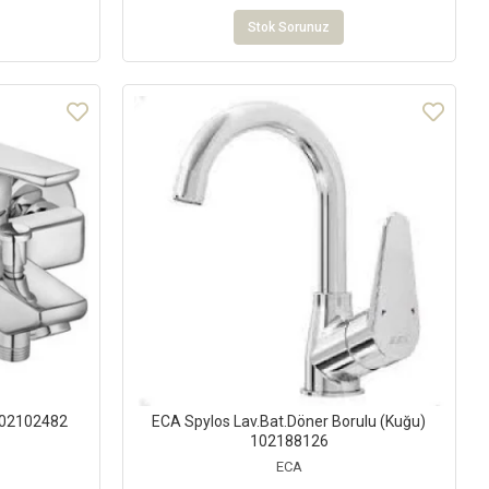
Stok Sorunuz
102102482
ECA Spylos Lav.Bat.Döner Borulu (Kuğu)
102188126
ECA