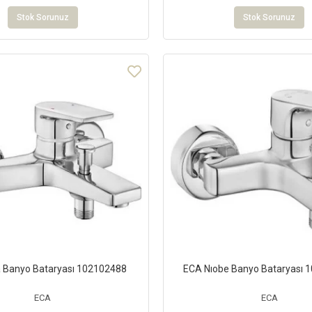
Stok Sorunuz
Stok Sorunuz
a Banyo Bataryası 102102488
ECA Nıobe Banyo Bataryası 
ECA
ECA