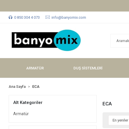
Tüm Alışverişlerinizde Kargo Ücretsiz !
0 850 304 4 073
info@banyomix.com
ARMATÜR
DUŞ SİSTEMLERİ
Ana Sayfa
ECA
Alt Kategoriler
ECA
Armatür