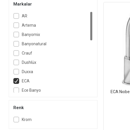
Markalar
AR
Artema
Banyomix
Banyonatural
Crauf
Dushlüx
Duxxa
ECA
Ece Banyo
ECA Nıobe
Geberit
Renk
GL General
GPD
Krom
Isvea