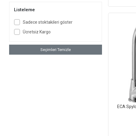
Lucco
Listeleme
Newarc
Sadece stoktakileri göster
NKP
Ücretsiz Kargo
Orka Banyo
Penta
Seçimleri Temizle
Radiva
SDK
Seramiksan
Tema
Valtemo
Visam
ECA Spylo