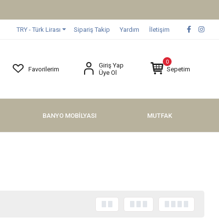
TRY - Türk Lirası
Sipariş Takip
Yardım
İletişim
0
Giriş Yap
Favorilerim
Sepetim
Üye Ol
BANYO MOBİLYASI
MUTFAK