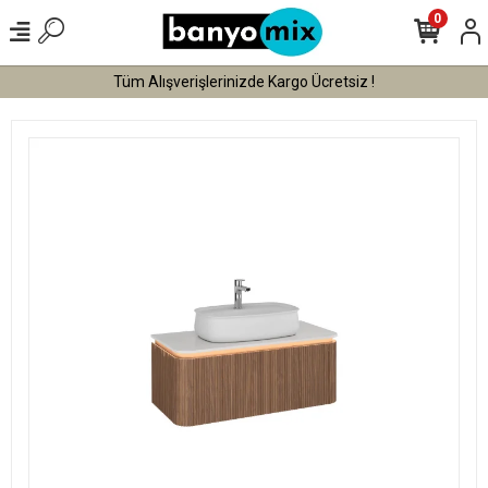
0
Tüm Alışverişlerinizde Kargo Ücretsiz !