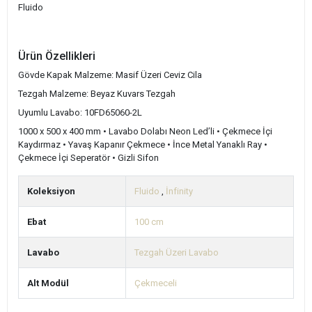
Fluido
Ürün Özellikleri
Gövde Kapak Malzeme: Masif Üzeri Ceviz Cila
Tezgah Malzeme: Beyaz Kuvars Tezgah
Uyumlu Lavabo: 10FD65060-2L
1000 x 500 x 400 mm • Lavabo Dolabı Neon Led’li • Çekmece İçi
Kaydırmaz • Yavaş Kapanır Çekmece • İnce Metal Yanaklı Ray •
Çekmece İçi Seperatör • Gizli Sifon
Koleksiyon
Fluido
,
İnfinity
Ebat
100 cm
Lavabo
Tezgah Üzeri Lavabo
Alt Modül
Çekmeceli