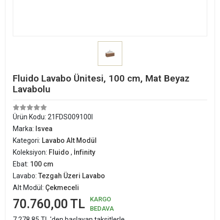
Fluido Lavabo Ünitesi, 100 cm, Mat Beyaz
Lavabolu
Ürün Kodu:
21FDS009100I
Marka:
Isvea
Kategori:
Lavabo Alt Modül
Koleksiyon:
Fluido
,
İnfinity
Ebat:
100 cm
Lavabo:
Tezgah Üzeri Lavabo
Alt Modül:
Çekmeceli
KARGO
70.760,00 TL
BEDAVA
7.278,85 TL 'den başlayan taksitlerle