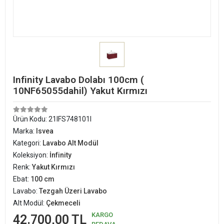
Infinity Lavabo Dolabı 100cm (
10NF65055dahil) Yakut Kırmızı
Ürün Kodu:
21IFS748101I
Marka:
Isvea
Kategori:
Lavabo Alt Modül
Koleksiyon:
İnfinity
Renk:
Yakut Kırmızı
Ebat:
100 cm
Lavabo:
Tezgah Üzeri Lavabo
Alt Modül:
Çekmeceli
KARGO
42.700,00 TL