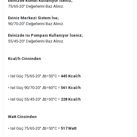
Evinizde Kombi Kullanıyor İseniz;
75/65-20° Değerlerini Baz Alınız.
Eviniz Merkezi Sistem İse;
90/70-20° Değerlerini Baz Alınız.
Evinizde Isı Pompası Kullanıyor İseniz;
55/45-20° Değerlerini Baz Alınız.
Kcal/h Cinsinden
• Isıl Güç 75/65-20° ∆t=50°C =
445 Kcal/h
• Isıl Güç 90/70-20° ∆t=60°C
=
561
Kcal/h
• Isıl Güç 55/45-20
° ∆t=30°C =
228
Kcal/h
Watt Cinsinden
• Isıl Güç 75/65-20° ∆t=50°C =
517
Watt