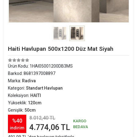
Haiti Havlupan 500x1200 Düz Mat Siyah
Ürün Kodu:
1HAI05001200DB3MS
Barkod:
8681397008897
Marka:
Radiva
Kategori:
Standart Havlupan
Koleksiyon:
HAITI
Yükseklik:
120cm
Genişlik:
50cm
8.012,40 TL
%40
KARGO
4.774,06 TL
BEDAVA
indirim