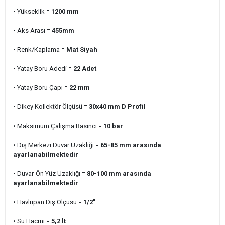
• Yükseklik =
1200 mm
• Aks Arası =
455
mm
• Renk/Kaplama =
Mat Siyah
• Yatay Boru Adedi
=
22
Adet
• Yatay Boru Çapı =
22 mm
• Dikey Kollektör Ölçüsü =
30x40 mm D Profil
• Maksimum Çalışma Basıncı =
10 bar
• Diş Merkezi Duvar Uzaklığı =
65-85 mm arasında
ayarlanabilmektedir
• Duvar-Ön Yüz Uzaklığı =
80-100 mm arasında
ayarlanabilmektedir
• Havlupan Diş Ölçüsü =
1/2"
• Su Hacmi =
5,2
lt