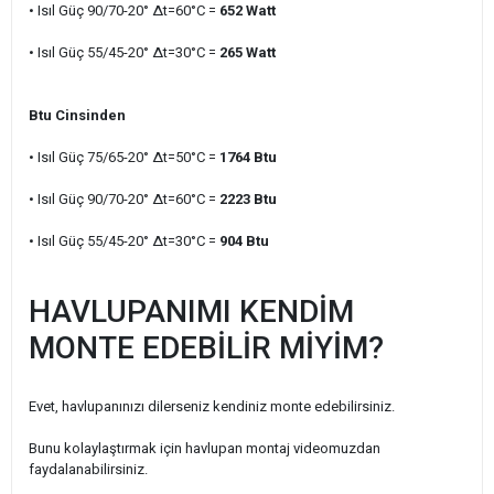
• Isıl Güç 90/70-20° ∆t=60°C =
652
Watt
• Isıl Güç 55/45-20° ∆t=30°C =
265
Watt
Btu Cinsinden
• Isıl Güç 75/65-20° ∆t=50°C =
1764
Btu
• Isıl Güç 90/70-20° ∆t=60°C =
2223
Btu
• Isıl Güç 55/45-20° ∆t=30°C =
904
Btu
HAVLUPANIMI KENDİM
MONTE EDEBİLİR MİYİM?
Evet, havlupanınızı dilerseniz kendiniz monte edebilirsiniz.
Bunu kolaylaştırmak için havlupan montaj videomuzdan
faydalanabilirsiniz.