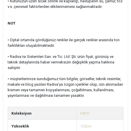
•
Kutunuzun üzeri sıcak Shrink ile kaplanıp, havlupanın su, çamur, toz
v.s. çevresel faktörlerden etkilenmemesi sağlanmaktadır.
NOT
• Dijital ortamda gördüğünüz renkler ile gerçek renkler arasında ton
farklılıkları oluşabilmektedir.
• Radiva Isı Sistemleri San. ve Tic. Ltd. Şti. ürün fiyat, görünüş ve
teknik detaylarında haber vermeksizin değişiklik yapma hakkına
sahiptir.
• müşterilerimize sunduğumuz tüm bilgiler, görseller, teknik resimler,
makale ve blog yazıları Radiva'ya özgün içerikler olup, izin alınmadan
kısmen veya tamamen kopyalanması, çoğaltılması, kullanılması,
yayınlanması ve dağıtılması tamamen yasaktır.
Koleksiyon
HAITI
Yükseklik
120cm