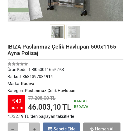
IBIZA Paslanmaz Çelik Havlupan 500x1165
Ayna Polisaj
Ürün Kodu:
1IBI05001165P2PS
Barkod:
8681397084914
Marka:
Radiva
Kategori:
Paslanmaz Çelik Havlupan
77.208,00 TL
%40
KARGO
46.003,10 TL
BEDAVA
indirim
4.732,19 TL 'den başlayan taksitlerle
Sepete Ekle
Hemen Al