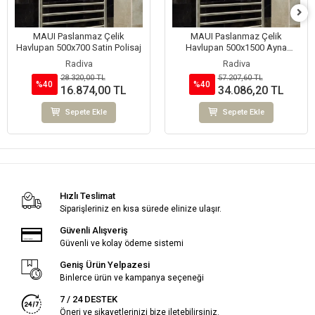
MAUI Paslanmaz Çelik
MAUI Paslanmaz Çelik
Havlupan 500x700 Satin Polisaj
Havlupan 500x1500 Ayna
Polisaj
Radiva
Radiva
28.320,00 TL
57.207,60 TL
%40
%40
16.874,00 TL
34.086,20 TL
Sepete Ekle
Sepete Ekle
Hızlı Teslimat
Siparişleriniz en kısa sürede elinize ulaşır.
Güvenli Alışveriş
Güvenli ve kolay ödeme sistemi
Geniş Ürün Yelpazesi
Binlerce ürün ve kampanya seçeneği
7 / 24 DESTEK
Öneri ve şikayetlerinizi bize iletebilirsiniz.