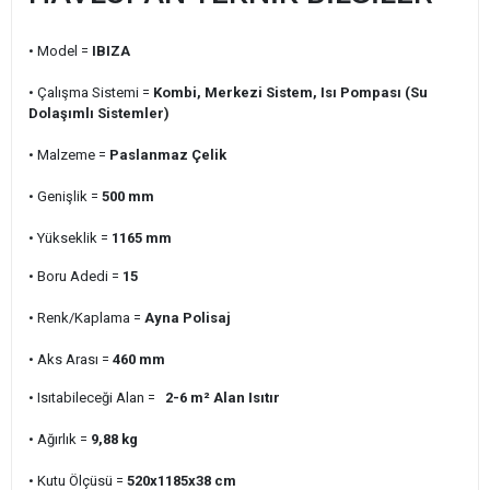
• Model =
IBIZA
• Çalışma Sistemi =
Kombi, Merkezi Sistem, Isı Pompası (Su
Dolaşımlı Sistemler)
• Malzeme =
Paslanmaz Çelik
• Genişlik =
500
mm
• Yükseklik =
1165
mm
• Boru Adedi =
15
• Renk/Kaplama =
Ayna Polisaj
• Aks Arası =
460
mm
• Isıtabileceği Alan =
2-6 m²
Alan Isıtır
• Ağırlık =
9,88
kg
• Kutu Ölçüsü =
520x1185x38
cm