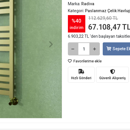
Marka:
Radiva
Kategori:
Paslanmaz Çelik Havlu
112.629,60 TL
%40
67.108,47 T
indirim
6.903,22 TL 'den başlayan taksitle
Sepete E
Favorilerime ekle
Hızlı Gönderi
Güvenli Alışveriş