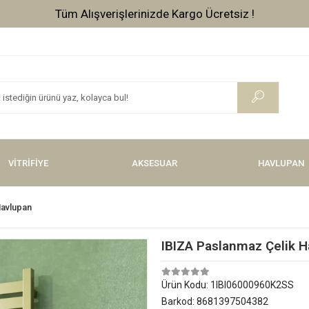
Tüm Alışverişlerinizde Kargo Ücretsiz !
VİTRİFİYE
AKSESUAR
HAVLUPAN
Havlupan
IBIZA Paslanmaz Çelik H
Ürün Kodu:
1IBI06000960K2SS
Barkod:
8681397504382