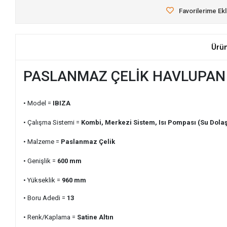
Favorilerime Ek
Ürü
PASLANMAZ ÇELİK HAVLUPAN 
• Model =
IBIZA
• Çalışma Sistemi =
Kombi, Merkezi Sistem, Isı Pompası (Su Dolaş
• Malzeme =
Paslanmaz Çelik
• Genişlik =
600
mm
• Yükseklik =
960
mm
• Boru Adedi =
13
• Renk/Kaplama =
Satine Altın