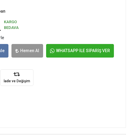
pan
KARGO
L
BEDAVA
rle
kle
Hemen Al
WHATSAPP İLE SİPARİŞ VER
İade ve Değişim