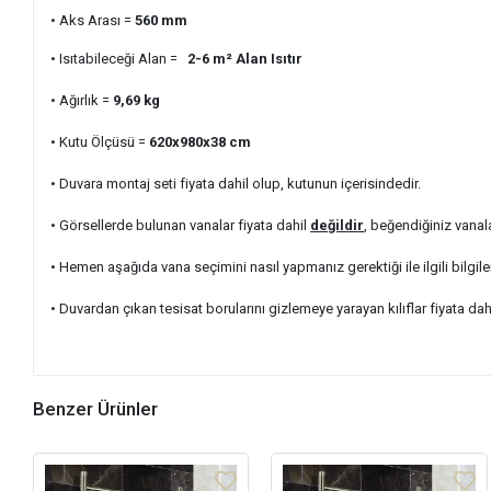
• Aks Arası =
560
mm
• Isıtabileceği Alan =
2-6 m²
Alan Isıtır
• Ağırlık =
9,69
kg
• Kutu Ölçüsü =
620x980x38
cm
• Duvara montaj seti fiyata dahil olup, kutunun içerisindedir.
• Görsellerde bulunan vanalar fiyata dahil
değildir
, beğendiğiniz vanal
• Hemen aşağıda vana seçimini nasıl yapmanız gerektiği ile ilgili bilgile
• Duvardan çıkan tesisat borularını gizlemeye yarayan kılıflar fiyata dah
Benzer Ürünler