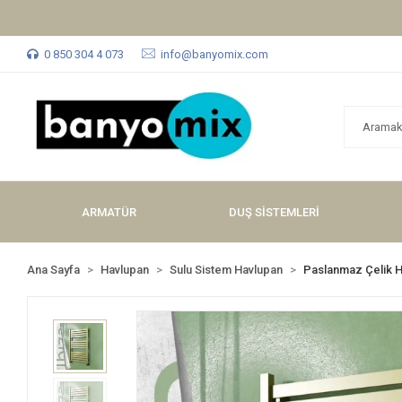
0 850 304 4 073
info@banyomix.com
ARMATÜR
DUŞ SİSTEMLERİ
Ana Sayfa
Havlupan
Sulu Sistem Havlupan
Paslanmaz Çelik 