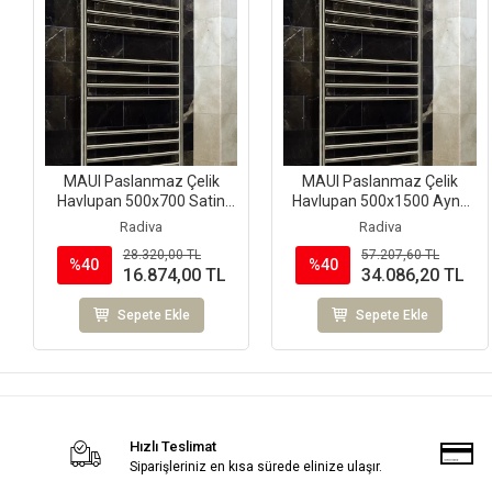
MAUI Paslanmaz Çelik
MAUI Paslanmaz Çelik
Havlupan 500x700 Satin
Havlupan 500x1500 Ayna
Polisaj
Polisaj
Radiva
Radiva
28.320,00 TL
57.207,60 TL
%40
%40
16.874,00 TL
34.086,20 TL
Sepete Ekle
Sepete Ekle
Hızlı Teslimat
Siparişleriniz en kısa sürede elinize ulaşır.