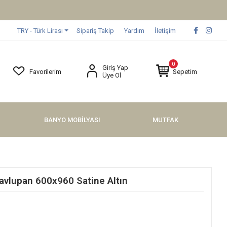
TRY - Türk Lirası
Sipariş Takip
Yardım
İletişim
0
Giriş Yap
Favorilerim
Sepetim
Üye Ol
BANYO MOBİLYASI
MUTFAK
avlupan 600x960 Satine Altın