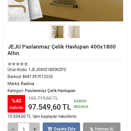
JEJU Paslanmaz Çelik Havlupan 400x1800
Altın
Ürün Kodu:
1JEJ04001800K2PS
Barkod:
8681397012535
Marka:
Radiva
Kategori:
Paslanmaz Çelik Havlupan
163.719,60 TL
%40
KARGO
97.549,60 TL
BEDAVA
indirim
10.034,60 TL 'den başlayan taksitlerle
Sepete Ekle
Hemen Al