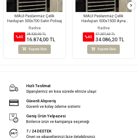
MAUI Paslanmaz Çelik
MAUI Paslanmaz Çelik
Havlupan 500x700 Satin Polisaj
Havlupan 500x1500 Ayna
Polisaj
Radiva
Radiva
28.320,00 TL
57.207,60 TL
%40
%40
16.874,00 TL
34.086,20 TL
Sepete Ekle
Sepete Ekle
Hızlı Teslimat
Siparişleriniz en kısa sürede elinize ulaşır.
Güvenli Alışveriş
Güvenli ve kolay ödeme sistemi
Geniş Ürün Yelpazesi
Binlerce ürün ve kampanya seçeneği
7 / 24 DESTEK
Öneri ve şikayetlerinizi bize iletebilirsiniz.