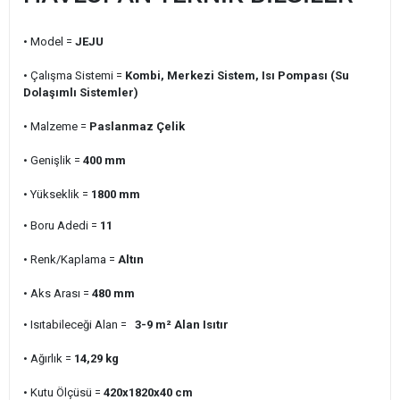
• Model =
JEJU
• Çalışma Sistemi =
Kombi, Merkezi Sistem, Isı Pompası (Su
Dolaşımlı Sistemler)
• Malzeme =
Paslanmaz Çelik
• Genişlik =
400
mm
• Yükseklik =
1800
mm
• Boru Adedi =
11
• Renk/Kaplama =
Altın
• Aks Arası =
480
mm
• Isıtabileceği Alan =
3-9 m²
Alan Isıtır
• Ağırlık =
14,29
kg
• Kutu Ölçüsü =
420x1820x40
cm