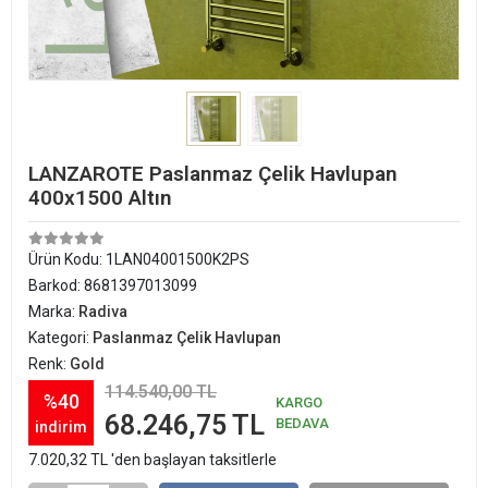
LANZAROTE Paslanmaz Çelik Havlupan
400x1500 Altın
Ürün Kodu:
1LAN04001500K2PS
Barkod:
8681397013099
Marka:
Radiva
Kategori:
Paslanmaz Çelik Havlupan
Renk:
Gold
114.540,00 TL
%40
KARGO
68.246,75 TL
BEDAVA
indirim
7.020,32 TL 'den başlayan taksitlerle