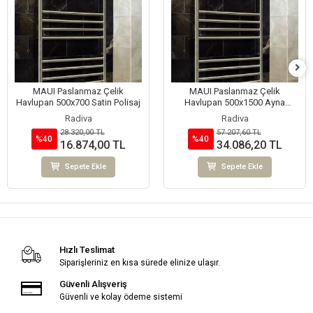
MAUI Paslanmaz Çelik
MAUI Paslanmaz Çelik
Havlupan 500x700 Satin Polisaj
Havlupan 500x1500 Ayna
Polisaj
Radiva
Radiva
28.320,00 TL
57.207,60 TL
%40
%40
16.874,00 TL
34.086,20 TL
Sepete Ekle
Sepete Ekle
Hızlı Teslimat
Siparişleriniz en kısa sürede elinize ulaşır.
Güvenli Alışveriş
Güvenli ve kolay ödeme sistemi