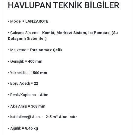
HAVLUPAN TEKNİK BİLGİLER
• Model =
LANZAROTE
• Çalışma Sistemi =
Kombi, Merkezi Sistem, Isı Pompası (Su
Dolaşımlı Sistemler)
• Malzeme =
Paslanmaz Çelik
• Genişlik =
400
mm
• Yükseklik =
1500
mm
• Boru Adedi =
22
• Renk/Kaplama =
Altın
• Aks Arası =
368
mm
• Isıtabileceği Alan =
2-5 m²
Alan Isıtır
• Ağırlık =
8,46
kg