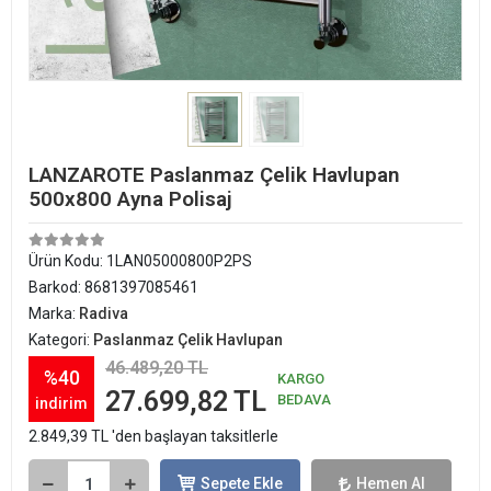
LANZAROTE Paslanmaz Çelik Havlupan
500x800 Ayna Polisaj
Ürün Kodu:
1LAN05000800P2PS
Barkod:
8681397085461
Marka:
Radiva
Kategori:
Paslanmaz Çelik Havlupan
46.489,20 TL
%40
KARGO
27.699,82 TL
BEDAVA
indirim
2.849,39 TL 'den başlayan taksitlerle
Sepete Ekle
Hemen Al