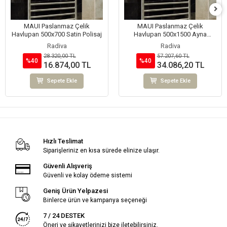
MAUI Paslanmaz Çelik
MAUI Paslanmaz Çelik
Havlupan 500x700 Satin Polisaj
Havlupan 500x1500 Ayna
Polisaj
Radiva
Radiva
28.320,00 TL
57.207,60 TL
%40
%40
16.874,00 TL
34.086,20 TL
Sepete Ekle
Sepete Ekle
Hızlı Teslimat
Siparişleriniz en kısa sürede elinize ulaşır.
Güvenli Alışveriş
Güvenli ve kolay ödeme sistemi
Geniş Ürün Yelpazesi
Binlerce ürün ve kampanya seçeneği
7 / 24 DESTEK
Öneri ve şikayetlerinizi bize iletebilirsiniz.