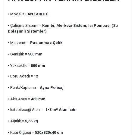
• Model =
LANZAROTE
• Çalışma Sistemi =
Kombi, Merkezi Sistem, Isı Pompası (Su
Dolaşımlı Sistemler)
• Malzeme =
Paslanmaz Çelik
• Genişlik =
500
mm
• Yükseklik =
800
mm
• Boru Adedi =
12
• Renk/Kaplama =
Ayna Polisaj
• Aks Arası =
468
mm
• Isıtabileceği Alan =
1-3 m²
Alan Isıtır
• Ağırlık =
5,55
kg
• Kutu Ölçüsü =
520x820x40
cm