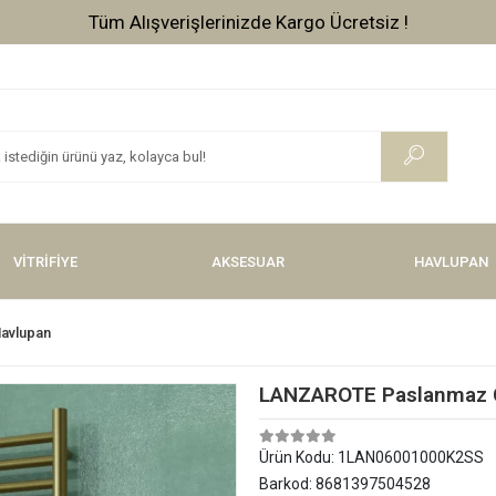
Tüm Alışverişlerinizde Kargo Ücretsiz !
VİTRİFİYE
AKSESUAR
HAVLUPAN
Havlupan
LANZAROTE Paslanmaz Çe
Ürün Kodu:
1LAN06001000K2SS
Barkod:
8681397504528