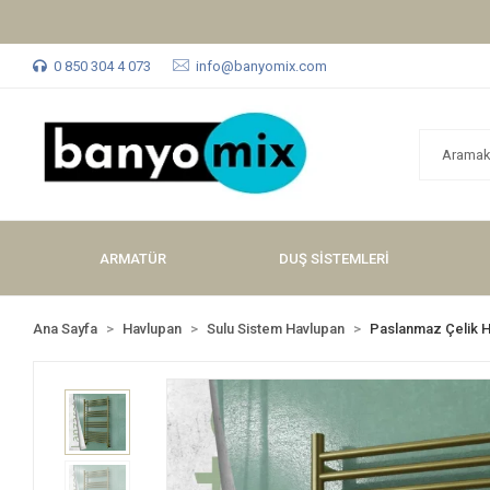
0 850 304 4 073
info@banyomix.com
ARMATÜR
DUŞ SİSTEMLERİ
Ana Sayfa
Havlupan
Sulu Sistem Havlupan
Paslanmaz Çelik 