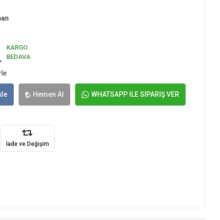
pan
KARGO
L
BEDAVA
rle
kle
Hemen Al
WHATSAPP İLE SİPARİŞ VER
İade ve Değişim