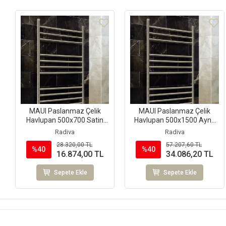
MAUI Paslanmaz Çelik
MAUI Paslanmaz Çelik
Havlupan 500x700 Satin
Havlupan 500x1500 Ayna
Polisaj
Polisaj
Radiva
Radiva
28.320,00 TL
57.207,60 TL
%40
%40
16.874,00 TL
34.086,20 TL
Sepete Ekle
Sepete Ekle