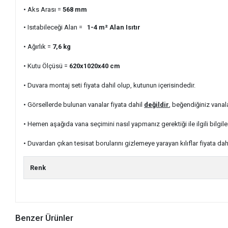
• Aks Arası =
568
mm
• Isıtabileceği Alan =
1-4 m²
Alan Isıtır
• Ağırlık =
7,6
kg
• Kutu Ölçüsü =
620x1020x40
cm
• Duvara montaj seti fiyata dahil olup, kutunun içerisindedir.
• Görsellerde bulunan vanalar fiyata dahil
değildir
, beğendiğiniz vanal
• Hemen aşağıda vana seçimini nasıl yapmanız gerektiği ile ilgili bilgile
• Duvardan çıkan tesisat borularını gizlemeye yarayan kılıflar fiyata dah
Renk
Benzer Ürünler