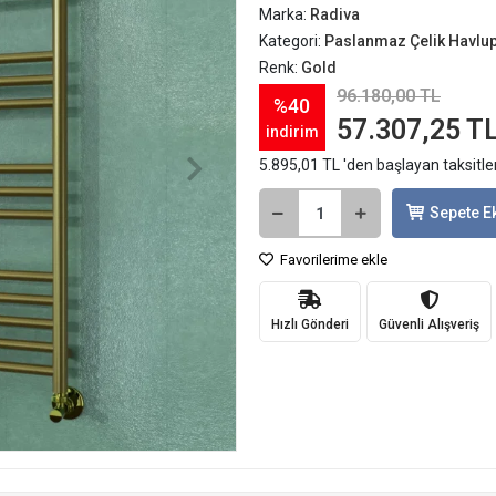
Marka:
Radiva
Kategori:
Paslanmaz Çelik Havlu
Renk:
Gold
96.180,00 TL
%40
57.307,25 T
indirim
5.895,01 TL 'den başlayan taksitle
Sepete E
Favorilerime ekle
Hızlı Gönderi
Güvenli Alışveriş