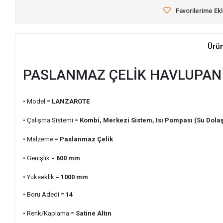
Favorilerime Ek
Ürü
PASLANMAZ ÇELİK HAVLUPAN 
• Model =
LANZAROTE
• Çalışma Sistemi =
Kombi, Merkezi Sistem, Isı Pompası (Su Dolaş
• Malzeme =
Paslanmaz Çelik
• Genişlik =
600
mm
• Yükseklik =
1000
mm
• Boru Adedi =
14
• Renk/Kaplama =
Satine Altın