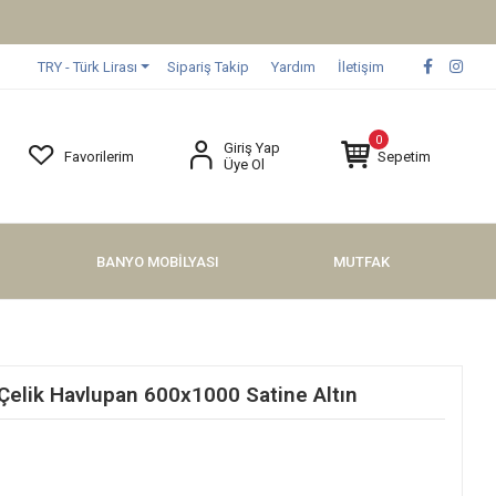
TRY - Türk Lirası
Sipariş Takip
Yardım
İletişim
0
Giriş Yap
Favorilerim
Sepetim
Üye Ol
BANYO MOBİLYASI
MUTFAK
lik Havlupan 600x1000 Satine Altın