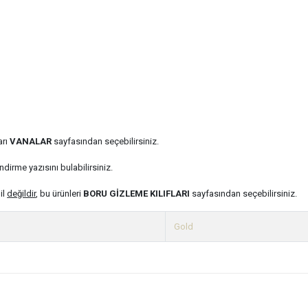
arı
VANALAR
sayfasından seçebilirsiniz.
ndirme yazısını bulabilirsiniz.
il
değildir
, bu ürünleri
BORU GİZLEME KILIFLARI
sayfasından seçebilirsiniz.
Gold