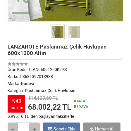
LANZAROTE Paslanmaz Çelik Havlupan
600x1200 Altın
Ürün Kodu:
1LAN06001200K2PS
Barkod:
8681397013938
Marka:
Radiva
Kategori:
Paslanmaz Çelik Havlupan
114.129,60 TL
%40
KARGO
68.002,22 TL
BEDAVA
indirim
6.995,16 TL 'den başlayan taksitlerle
Sepete Ekle
Hemen Al