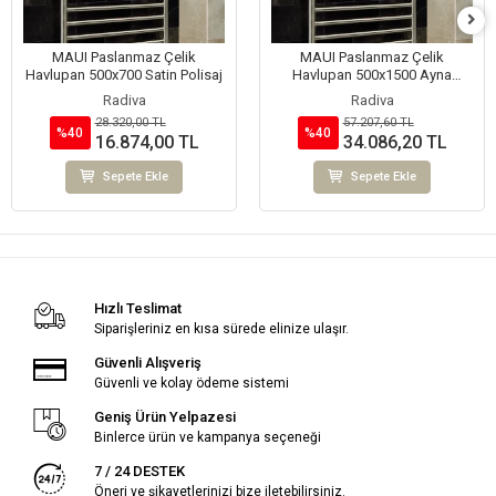
MAUI Paslanmaz Çelik
MAUI Paslanmaz Çelik
Havlupan 500x700 Satin Polisaj
Havlupan 500x1500 Ayna
Polisaj
Radiva
Radiva
28.320,00 TL
57.207,60 TL
%40
%40
16.874,00 TL
34.086,20 TL
Sepete Ekle
Sepete Ekle
Hızlı Teslimat
Siparişleriniz en kısa sürede elinize ulaşır.
Güvenli Alışveriş
Güvenli ve kolay ödeme sistemi
Geniş Ürün Yelpazesi
Binlerce ürün ve kampanya seçeneği
7 / 24 DESTEK
Öneri ve şikayetlerinizi bize iletebilirsiniz.