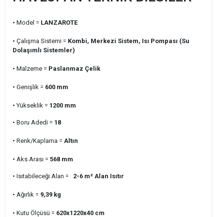
• Model =
LANZAROTE
• Çalışma Sistemi =
Kombi, Merkezi Sistem, Isı Pompası (Su
Dolaşımlı Sistemler)
• Malzeme =
Paslanmaz Çelik
• Genişlik =
600
mm
• Yükseklik =
1200
mm
• Boru Adedi =
18
• Renk/Kaplama =
Altın
• Aks Arası =
568
mm
• Isıtabileceği Alan =
2-6 m²
Alan Isıtır
• Ağırlık =
9,39
kg
• Kutu Ölçüsü =
620x1220x40
cm