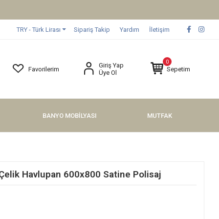
TRY - Türk Lirası
Sipariş Takip
Yardım
İletişim
0
Giriş Yap
Favorilerim
Sepetim
Üye Ol
BANYO MOBİLYASI
MUTFAK
lik Havlupan 600x800 Satine Polisaj