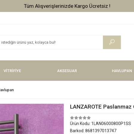
Tüm Alışverişlerinizde Kargo Ücretsiz !
VİTRİFİYE
AKSESUAR
HAVLUPAN
Havlupan
LANZAROTE Paslanmaz Çe
Ürün Kodu:
1LAN06000800P1SS
Barkod:
8681397013747