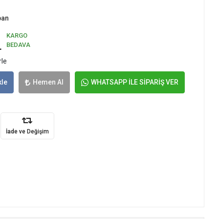
pan
KARGO
L
BEDAVA
rle
kle
Hemen Al
WHATSAPP İLE SİPARİŞ VER
İade ve Değişim