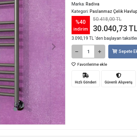
Marka:
Radiva
Kategori:
Paslanmaz Çelik Havlu
50.418,00 TL
%40
30.040,73 T
indirim
3.090,19 TL 'den başlayan taksitle
Sepete E
Favorilerime ekle
Hızlı Gönderi
Güvenli Alışveriş