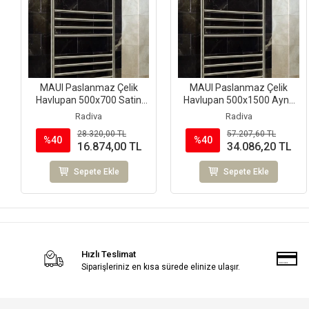
MAUI Paslanmaz Çelik
MAUI Paslanmaz Çelik
Havlupan 500x700 Satin
Havlupan 500x1500 Ayna
Polisaj
Polisaj
Radiva
Radiva
28.320,00 TL
57.207,60 TL
%40
%40
16.874,00 TL
34.086,20 TL
Sepete Ekle
Sepete Ekle
Hızlı Teslimat
Siparişleriniz en kısa sürede elinize ulaşır.