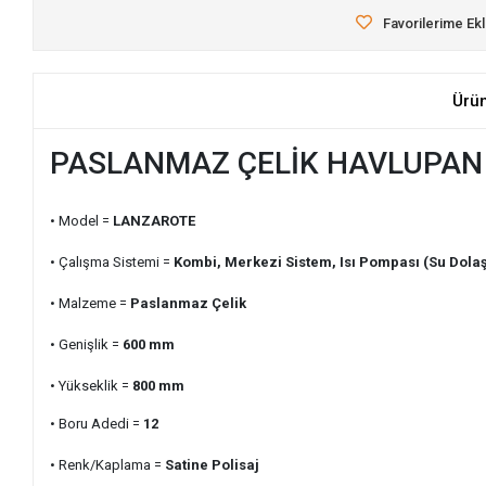
Favorilerime Ek
Ürü
PASLANMAZ ÇELİK HAVLUPAN 
• Model =
LANZAROTE
• Çalışma Sistemi =
Kombi, Merkezi Sistem, Isı Pompası (Su Dolaş
• Malzeme =
Paslanmaz Çelik
• Genişlik =
600
mm
• Yükseklik =
800
mm
• Boru Adedi =
12
• Renk/Kaplama =
Satine Polisaj