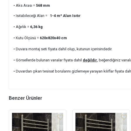
• Aks Arası =
568
mm
• Isıtabileceği Alan =
1-4 m²
Alan Isıtır
• Ağırlık =
6,36
kg
• Kutu Ölçüsü =
620x820x40
cm
• Duvara montaj seti fiyata dahil olup, kutunun içerisindedir.
• Görsellerde bulunan vanalar fiyata dahil
değildir
, beğendiğiniz vanal
• Duvardan çıkan tesisat borularını gizlemeye yarayan kılıflar fiyata dah
Benzer Ürünler