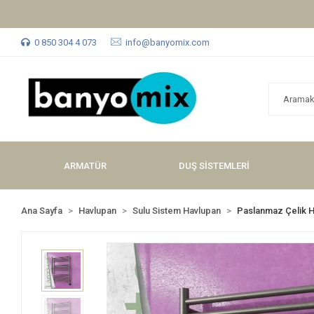
0 850 304 4 073
info@banyomix.com
ARMATÜR
DUŞ SİSTEMLERİ
Ana Sayfa
Havlupan
Sulu Sistem Havlupan
Paslanmaz Çelik 