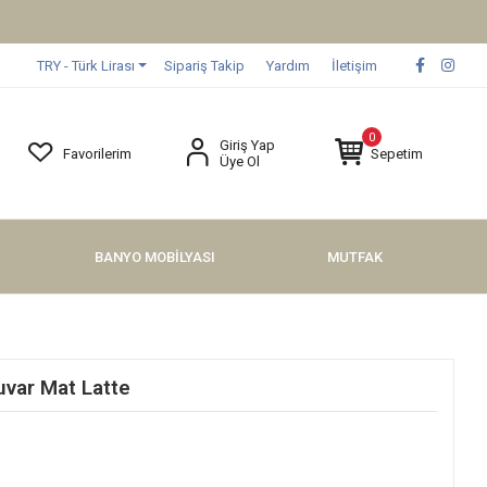
TRY - Türk Lirası
Sipariş Takip
Yardım
İletişim
0
Giriş Yap
Favorilerim
Sepetim
Üye Ol
BANYO MOBİLYASI
MUTFAK
uvar Mat Latte