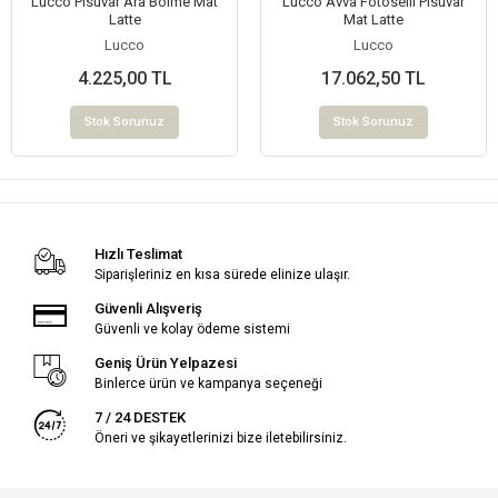
Lucco Pisuvar Ara Bölme Mat
Lucco Avva Fotoselli Pisuvar
Latte
Mat Latte
Lucco
Lucco
4.225,00 TL
17.062,50 TL
Stok Sorunuz
Stok Sorunuz
Hızlı Teslimat
Siparişleriniz en kısa sürede elinize ulaşır.
Güvenli Alışveriş
Güvenli ve kolay ödeme sistemi
Geniş Ürün Yelpazesi
Binlerce ürün ve kampanya seçeneği
7 / 24 DESTEK
Öneri ve şikayetlerinizi bize iletebilirsiniz.