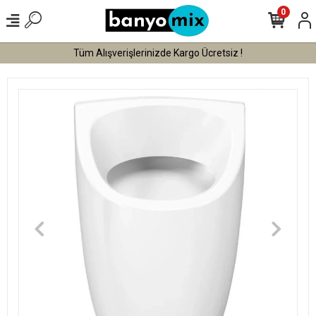
0
Tüm Alışverişlerinizde Kargo Ücretsiz !