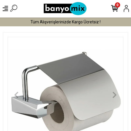
0
Tüm Alışverişlerinizde Kargo Ücretsiz !