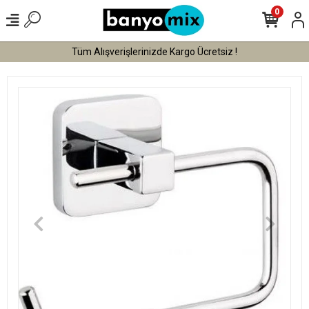
0
Tüm Alışverişlerinizde Kargo Ücretsiz !