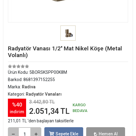
Radyatör Vanası 1/2'' Mat Nikel Köşe (Metal
Volanlı)
Ürün Kodu:
5BORSKSPP00K8M
Barkod:
8681397152255
Marka:
Radiva
Kategori:
Radyatör Vanaları
3.442,80 TL
%40
KARGO
2.051,34 TL
BEDAVA
indirim
211,01 TL 'den başlayan taksitlerle
Sepete Ekle
Hemen Al