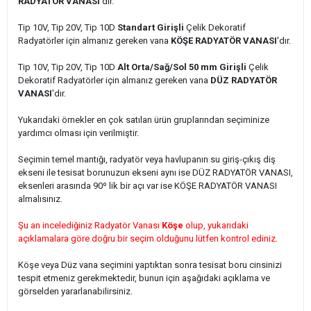
RADYATÖR VANASI
'dır.
Tip 10V, Tip 20V, Tip 10D
Standart Girişli
Çelik Dekoratif
Radyatörler için
almanız gereken vana
KÖŞE RADYATÖR VANASI
'dır.
Tip 10V, Tip 20V, Tip 10D
Alt Orta/Sağ/Sol 50 mm Girişli
Çelik
Dekoratif Radyatörler için
almanız gereken vana
DÜZ RADYATÖR
VANASI
'dır.
Yukarıdaki örnekler en çok satılan ürün gruplarından seçiminize
yardımcı olması için verilmiştir.
Seçimin temel mantığı, radyatör veya havlupanın su giriş-çıkış diş
ekseni ile tesisat borunuzun ekseni aynı ise DÜZ RADYATÖR VANASI,
eksenleri arasında 90º lik bir açı var ise KÖŞE RADYATÖR VANASI
almalısınız.
Şu an incelediğiniz Radyatör Vanası
Köşe
olup, yukarıdaki
açıklamalara göre doğru bir seçim olduğunu lütfen kontrol ediniz.
Köşe veya Düz vana seçimini yaptıktan sonra tesisat boru cinsinizi
tespit etmeniz gerekmektedir, bunun için aşağıdaki açıklama ve
görselden yararlanabilirsiniz.