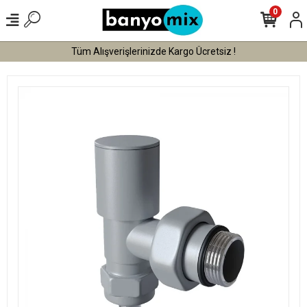
0
Tüm Alışverişlerinizde Vade Farksız 3 Taksit !