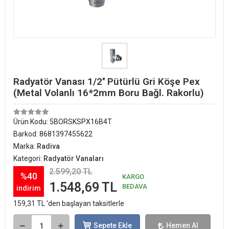
Radyatör Vanası 1/2'' Pütürlü Gri Köşe Pex
(Metal Volanlı 16*2mm Boru Bağl. Rakorlu)
Ürün Kodu:
5BORSKSPX16B4T
Barkod:
8681397455622
Marka:
Radiva
Kategori:
Radyatör Vanaları
2.599,20 TL
%40
KARGO
1.548,69 TL
BEDAVA
indirim
159,31 TL 'den başlayan taksitlerle
Sepete Ekle
Hemen Al