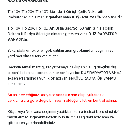
RADYATÖR VANASI
'dır.
Tip 10V, Tip 20V, Tip 10D
Standart Girişli
Çelik Dekoratif
Radyatörler için
almanız gereken vana
KÖŞE RADYATÖR VANASI
'dır.
Tip 10V, Tip 20V, Tip 10D
Alt Orta/Sağ/Sol 50 mm Girişli
Çelik
Dekoratif Radyatörler için
almanız gereken vana
DÜZ RADYATÖR
VANASI
'dır.
Yukarıdaki örnekler en çok satılan ürün gruplarından seçiminize
yardımcı olması için verilmiştir.
Seçimin temel mantığı, radyatör veya havlupanın su giriş-çıkış diş
ekseni ile tesisat borunuzun ekseni aynı ise DÜZ RADYATÖR VANASI,
eksenleri arasında 90º lik bir açı var ise KÖŞE RADYATÖR VANASI
almalısınız.
Şu an incelediğiniz Radyatör Vanası
Köşe
olup, yukarıdaki
açıklamalara göre doğru bir seçim olduğunu lütfen kontrol ediniz.
Köşe veya Düz vana seçimini yaptıktan sonra tesisat boru cinsinizi
tespit etmeniz gerekmektedir, bunun için aşağıdaki açıklama ve
görselden yararlanabilirsiniz.