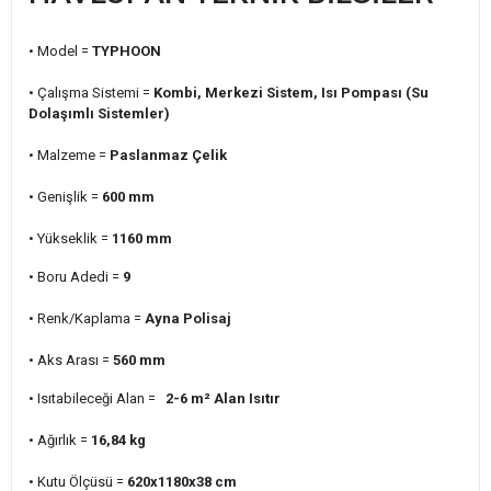
• Model =
TYPHOON
• Çalışma Sistemi =
Kombi, Merkezi Sistem, Isı Pompası (Su
Dolaşımlı Sistemler)
• Malzeme =
Paslanmaz Çelik
• Genişlik =
600
mm
• Yükseklik =
1160
mm
• Boru Adedi =
9
• Renk/Kaplama =
Ayna Polisaj
• Aks Arası =
560
mm
• Isıtabileceği Alan =
2-6 m²
Alan Isıtır
• Ağırlık =
16,84
kg
• Kutu Ölçüsü =
620x1180x38
cm