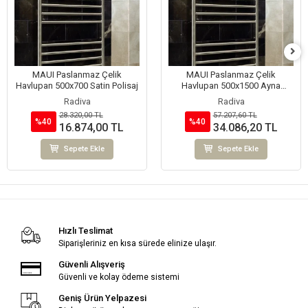
MAUI Paslanmaz Çelik
MAUI Paslanmaz Çelik
Havlupan 500x700 Satin Polisaj
Havlupan 500x1500 Ayna
Polisaj
Radiva
Radiva
28.320,00 TL
57.207,60 TL
%40
%40
16.874,00 TL
34.086,20 TL
Sepete Ekle
Sepete Ekle
Hızlı Teslimat
Siparişleriniz en kısa sürede elinize ulaşır.
Güvenli Alışveriş
Güvenli ve kolay ödeme sistemi
Geniş Ürün Yelpazesi