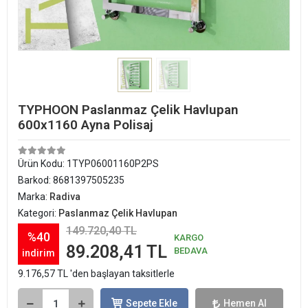
TYPHOON Paslanmaz Çelik Havlupan
600x1160 Ayna Polisaj
Ürün Kodu:
1TYP06001160P2PS
Barkod:
8681397505235
Marka:
Radiva
Kategori:
Paslanmaz Çelik Havlupan
149.720,40 TL
%40
KARGO
89.208,41 TL
BEDAVA
indirim
9.176,57 TL 'den başlayan taksitlerle
Sepete Ekle
Hemen Al