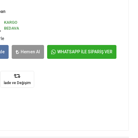
pan
KARGO
L
BEDAVA
rle
kle
Hemen Al
WHATSAPP İLE SİPARİŞ VER
İade ve Değişim