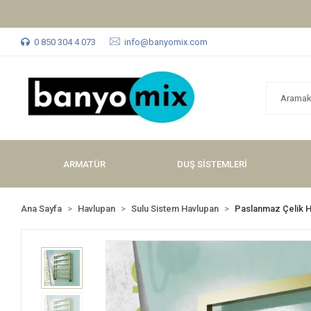
0 850 304 4 073
info@banyomix.com
ARMATÜR
DUŞ SİSTEMLERİ
Ana Sayfa
Havlupan
Sulu Sistem Havlupan
Paslanmaz Çelik 