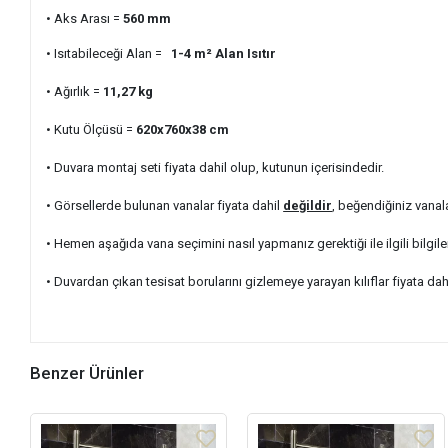
• Aks Arası =
560
mm
• Isıtabileceği Alan =
1-4 m²
Alan Isıtır
• Ağırlık =
11,27
kg
• Kutu Ölçüsü =
620x760x38
cm
• Duvara montaj seti fiyata dahil olup, kutunun içerisindedir.
• Görsellerde bulunan vanalar fiyata dahil
değildir
, beğendiğiniz vanal
• Hemen aşağıda vana seçimini nasıl yapmanız gerektiği ile ilgili bilgile
• Duvardan çıkan tesisat borularını gizlemeye yarayan kılıflar fiyata dah
Benzer Ürünler