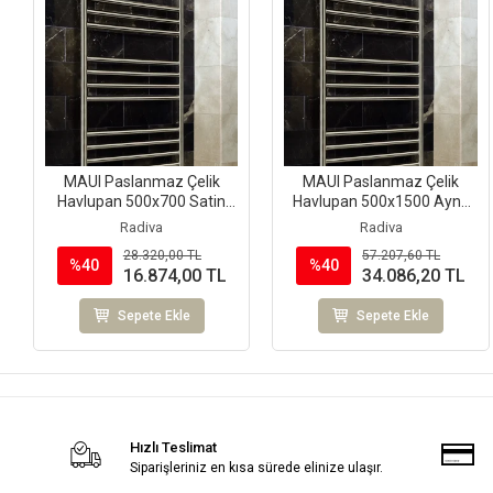
MAUI Paslanmaz Çelik
MAUI Paslanmaz Çelik
Havlupan 500x700 Satin
Havlupan 500x1500 Ayna
Polisaj
Polisaj
Radiva
Radiva
28.320,00 TL
57.207,60 TL
%40
%40
16.874,00 TL
34.086,20 TL
Sepete Ekle
Sepete Ekle
Hızlı Teslimat
Siparişleriniz en kısa sürede elinize ulaşır.