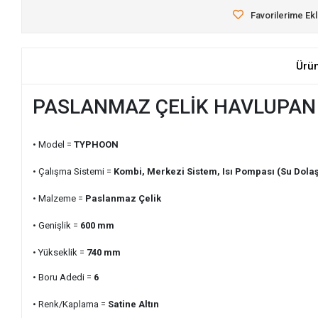
Favorilerime Ek
Ürü
PASLANMAZ ÇELİK HAVLUPAN 
• Model =
TYPHOON
• Çalışma Sistemi =
Kombi, Merkezi Sistem, Isı Pompası (Su Dolaş
• Malzeme =
Paslanmaz Çelik
• Genişlik =
600
mm
• Yükseklik =
740
mm
• Boru Adedi =
6
• Renk/Kaplama =
Satine Altın