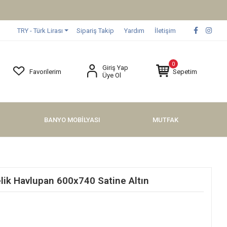
TRY - Türk Lirası
Sipariş Takip
Yardım
İletişim
0
Giriş Yap
Favorilerim
Sepetim
Üye Ol
BANYO MOBİLYASI
MUTFAK
k Havlupan 600x740 Satine Altın