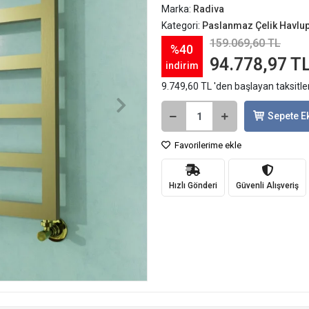
Marka:
Radiva
Kategori:
Paslanmaz Çelik Havlu
159.069,60 TL
%40
94.778,97 T
indirim
9.749,60 TL 'den başlayan taksitle
Sepete E
Favorilerime ekle
Hızlı Gönderi
Güvenli Alışveriş