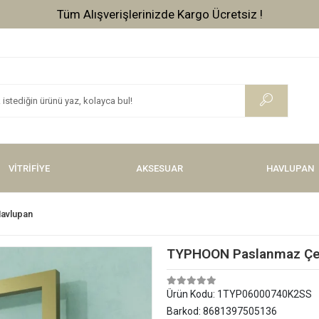
Tüm Alışverişlerinizde Kargo Ücretsiz !
VİTRİFİYE
AKSESUAR
HAVLUPAN
Havlupan
TYPHOON Paslanmaz Çeli
Ürün Kodu:
1TYP06000740K2SS
Barkod:
8681397505136