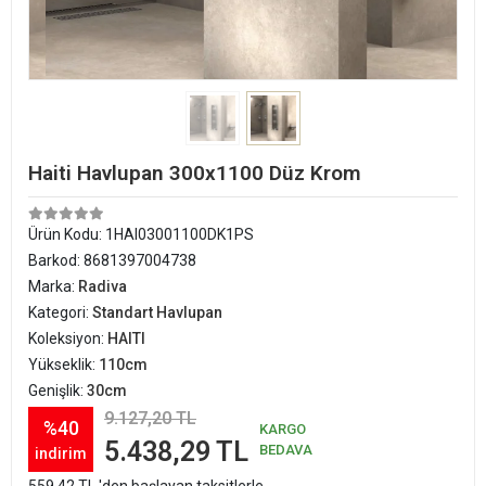
Haiti Havlupan 300x1100 Düz Krom
Ürün Kodu:
1HAI03001100DK1PS
Barkod:
8681397004738
Marka:
Radiva
Kategori:
Standart Havlupan
Koleksiyon:
HAITI
Yükseklik:
110cm
Genişlik:
30cm
9.127,20 TL
%40
KARGO
5.438,29 TL
BEDAVA
indirim