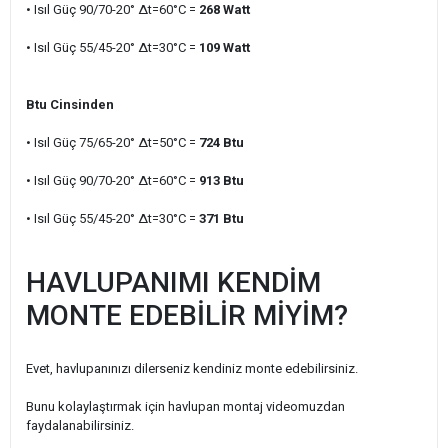
• Isıl Güç 90/70-20° ∆t=60°C =
268
Watt
• Isıl Güç 55/45-20° ∆t=30°C =
109
Watt
Btu Cinsinden
• Isıl Güç 75/65-20° ∆t=50°C =
724
Btu
• Isıl Güç 90/70-20° ∆t=60°C =
913
Btu
• Isıl Güç 55/45-20° ∆t=30°C =
371
Btu
HAVLUPANIMI KENDİM
MONTE EDEBİLİR MİYİM?
Evet, havlupanınızı dilerseniz kendiniz monte edebilirsiniz.
Bunu kolaylaştırmak için havlupan montaj videomuzdan
faydalanabilirsiniz.