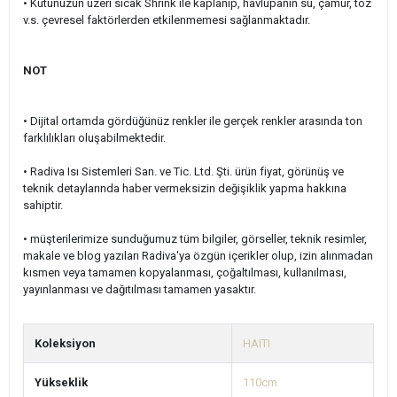
•
Kutunuzun üzeri sıcak Shrink ile kaplanıp, havlupanın su, çamur, toz
v.s. çevresel faktörlerden etkilenmemesi sağlanmaktadır.
NOT
• Dijital ortamda gördüğünüz renkler ile gerçek renkler arasında ton
farklılıkları oluşabilmektedir.
• Radiva Isı Sistemleri San. ve Tic. Ltd. Şti. ürün fiyat, görünüş ve
teknik detaylarında haber vermeksizin değişiklik yapma hakkına
sahiptir.
• müşterilerimize sunduğumuz tüm bilgiler, görseller, teknik resimler,
makale ve blog yazıları Radiva'ya özgün içerikler olup, izin alınmadan
kısmen veya tamamen kopyalanması, çoğaltılması, kullanılması,
yayınlanması ve dağıtılması tamamen yasaktır.
Koleksiyon
HAITI
Yükseklik
110cm