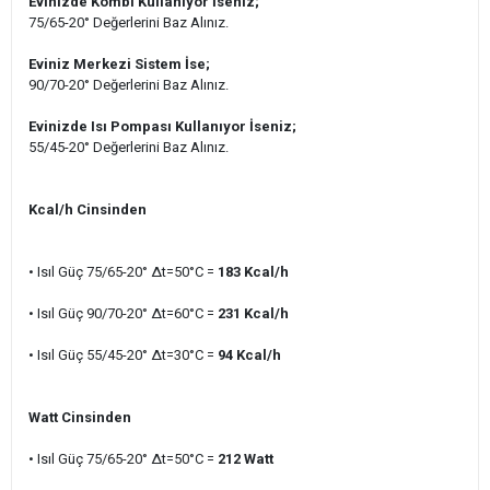
Evinizde Kombi Kullanıyor İseniz;
75/65-20° Değerlerini Baz Alınız.
Eviniz Merkezi Sistem İse;
90/70-20° Değerlerini Baz Alınız.
Evinizde Isı Pompası Kullanıyor İseniz;
55/45-20° Değerlerini Baz Alınız.
Kcal/h Cinsinden
• Isıl Güç 75/65-20° ∆t=50°C =
183 Kcal/h
• Isıl Güç 90/70-20° ∆t=60°C
=
231
Kcal/h
• Isıl Güç 55/45-20
° ∆t=30°C =
94
Kcal/h
Watt Cinsinden
• Isıl Güç 75/65-20° ∆t=50°C =
212
Watt