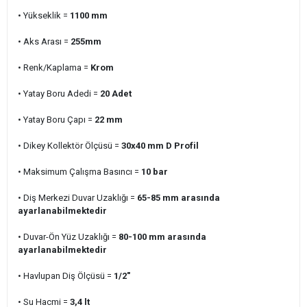
• Yükseklik =
1100 mm
• Aks Arası =
255
mm
• Renk/Kaplama =
Krom
• Yatay Boru Adedi
=
20
Adet
• Yatay Boru Çapı =
22 mm
• Dikey Kollektör Ölçüsü =
30x40 mm D Profil
• Maksimum Çalışma Basıncı =
10 bar
• Diş Merkezi Duvar Uzaklığı =
65-85 mm arasında
ayarlanabilmektedir
• Duvar-Ön Yüz Uzaklığı =
80-100 mm arasında
ayarlanabilmektedir
• Havlupan Diş Ölçüsü =
1/2"
• Su Hacmi =
3,4
lt