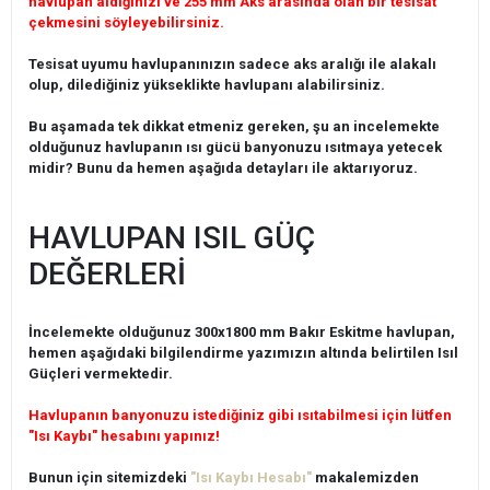
havlupan aldığınızı ve 255 mm Aks arasında olan bir tesisat
çekmesini söyleyebilirsiniz.
Tesisat uyumu havlupanınızın sadece aks aralığı ile alakalı
olup, dilediğiniz yükseklikte havlupanı alabilirsiniz.
Bu aşamada tek dikkat etmeniz gereken, şu an incelemekte
olduğunuz havlupanın ısı gücü banyonuzu ısıtmaya yetecek
midir? Bunu da hemen aşağıda detayları ile aktarıyoruz.
HAVLUPAN ISIL GÜÇ
DEĞERLERİ
İncelemekte olduğunuz 300x1800 mm Bakır Eskitme havlupan,
hemen aşağıdaki bilgilendirme yazımızın altında belirtilen Isıl
Güçleri vermektedir.
Havlupanın banyonuzu istediğiniz gibi ısıtabilmesi için lütfen
"Isı Kaybı" hesabını yapınız!
Bunun için sitemizdeki
"Isı Kaybı Hesabı"
makalemizden