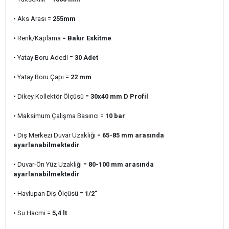
• Aks Arası =
255
mm
• Renk/Kaplama =
Bakır Eskitme
• Yatay Boru Adedi
=
30
Adet
• Yatay Boru Çapı =
22 mm
• Dikey Kollektör Ölçüsü =
30x40 mm D Profil
• Maksimum Çalışma Basıncı =
10 bar
• Diş Merkezi Duvar Uzaklığı =
65-85 mm arasında
ayarlanabilmektedir
• Duvar-Ön Yüz Uzaklığı =
80-100 mm arasında
ayarlanabilmektedir
• Havlupan Diş Ölçüsü =
1/2"
• Su Hacmi =
5,4
lt