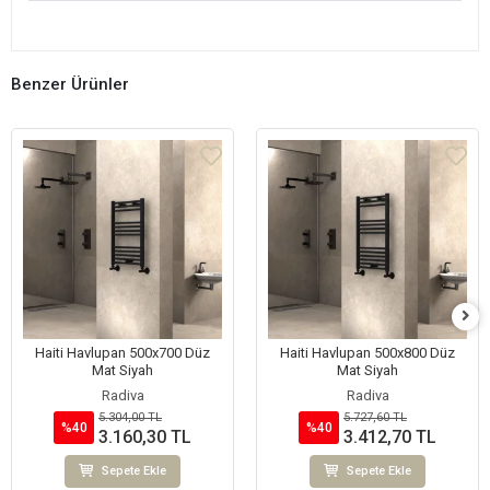
Benzer Ürünler
Haiti Havlupan 500x700 Düz
Haiti Havlupan 500x800 Düz
Mat Siyah
Mat Siyah
Radiva
Radiva
5.304,00 TL
5.727,60 TL
%40
%40
3.160,30 TL
3.412,70 TL
Sepete Ekle
Sepete Ekle