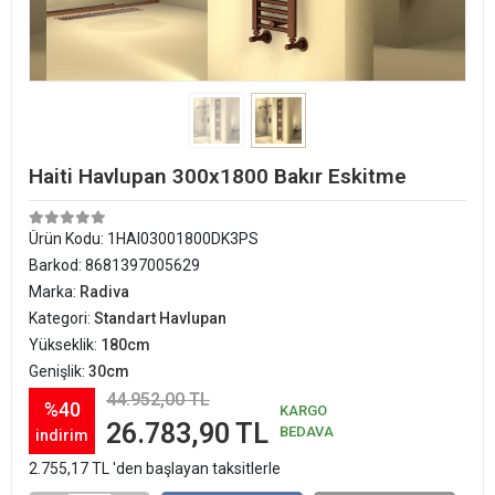
Haiti Havlupan 300x1800 Bakır Eskitme
Ürün Kodu:
1HAI03001800DK3PS
Barkod:
8681397005629
Marka:
Radiva
Kategori:
Standart Havlupan
Yükseklik:
180cm
Genişlik:
30cm
44.952,00 TL
%40
KARGO
26.783,90 TL
BEDAVA
indirim
2.755,17 TL 'den başlayan taksitlerle