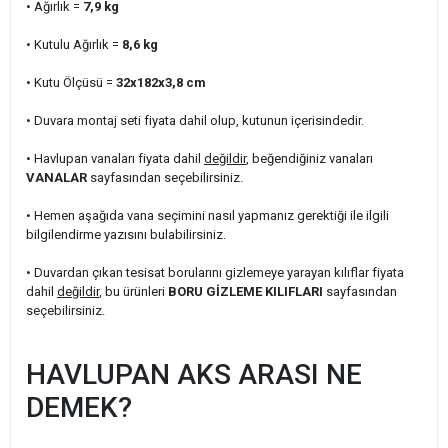
• Ağırlık =
7,9
kg
• Kutulu Ağırlık
=
8,6
kg
• Kutu Ölçüsü =
32x182x3,8
cm
• Duvara montaj seti fiyata dahil olup, kutunun içerisindedir.
• Havlupan vanaları fiyata dahil
değildir
, beğendiğiniz vanaları
VANALAR
sayfasından seçebilirsiniz.
• Hemen aşağıda vana seçimini nasıl yapmanız gerektiği ile ilgili
bilgilendirme yazısını bulabilirsiniz.
• Duvardan çıkan tesisat borularını gizlemeye yarayan kılıflar fiyata
dahil
değildir
, bu ürünleri
BORU GİZLEME KILIFLARI
sayfasından
seçebilirsiniz.
HAVLUPAN AKS ARASI NE
DEMEK?