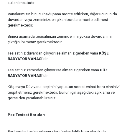
kullanılmaktadır.
Vanalarımızın bir ucu havlupana monte edilirken, diğer ucunun da
duvardan veya zemininizden çıkan borulara monte edilmesi
gerekmektedir.
Birinci aşamada tesisatınızın zeminden mi yoksa duvardan mı
çıktığını bilmeniz gerekmektedir.
Tesisatınız duvardan çıkıyor ise almanız gereken vana
KÖŞE
RADYATÖR VANASI
'dır
Tesisatınız zeminden çıkıyor ise almanız gereken vana
DÜZ
RADYATÖR VANASI
'dır
Köşe veya Düz vana seçimini yaptıktan sonra tesisat boru cinsinizi
tespit etmeniz gerekmektedir, bunun için aşağıdaki açıklama ve
görselden yararlanabilirsiniz
Pex Tesisat Boruları
Pex borular tesisatçılarımız tarafından kılıflı boru olarak da