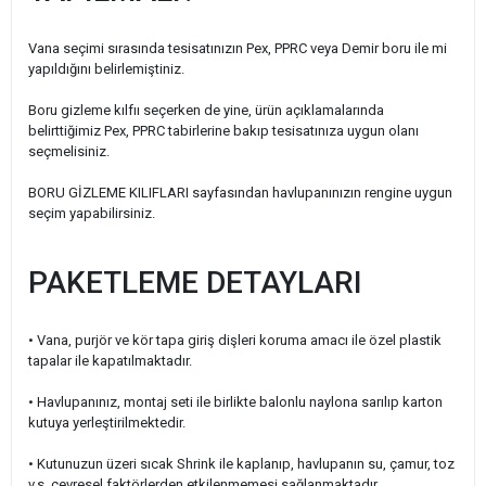
Vana seçimi sırasında tesisatınızın Pex, PPRC veya Demir boru ile mi
yapıldığını belirlemiştiniz.
Boru gizleme kılfıı seçerken de yine, ürün açıklamalarında
belirttiğimiz Pex, PPRC tabirlerine bakıp tesisatınıza uygun olanı
seçmelisiniz.
BORU GİZLEME KILIFLARI sayfasından havlupanınızın rengine uygun
seçim yapabilirsiniz.
PAKETLEME DETAYLARI
• Vana, purjör ve kör tapa giriş dişleri koruma amacı ile özel plastik
tapalar ile kapatılmaktadır.
• Havlupanınız, montaj seti ile birlikte balonlu naylona sarılıp karton
kutuya yerleştirilmektedir.
•
Kutunuzun üzeri sıcak Shrink ile kaplanıp, havlupanın su, çamur, toz
v.s. çevresel faktörlerden etkilenmemesi sağlanmaktadır.