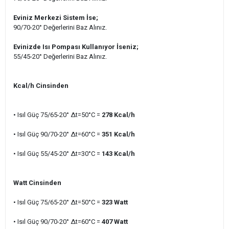
Eviniz Merkezi Sistem İse;
90/70-20° Değerlerini Baz Alınız.
Evinizde Isı Pompası Kullanıyor İseniz;
55/45-20° Değerlerini Baz Alınız.
Kcal/h Cinsinden
• Isıl Güç 75/65-20° ∆t=50°C =
278 Kcal/h
• Isıl Güç 90/70-20° ∆t=60°C
=
351
Kcal/h
• Isıl Güç 55/45-20
° ∆t=30°C =
143
Kcal/h
Watt Cinsinden
• Isıl Güç 75/65-20° ∆t=50°C =
323
Watt
• Isıl Güç 90/70-20° ∆t=60°C =
407
Watt