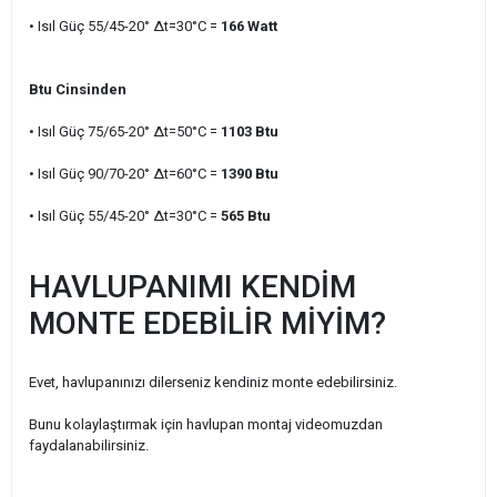
• Isıl Güç 55/45-20° ∆t=30°C =
166
Watt
Btu Cinsinden
• Isıl Güç 75/65-20° ∆t=50°C =
1103
Btu
• Isıl Güç 90/70-20° ∆t=60°C =
1390
Btu
• Isıl Güç 55/45-20° ∆t=30°C =
565
Btu
HAVLUPANIMI KENDİM
MONTE EDEBİLİR MİYİM?
Evet, havlupanınızı dilerseniz kendiniz monte edebilirsiniz.
Bunu kolaylaştırmak için havlupan montaj videomuzdan
faydalanabilirsiniz.