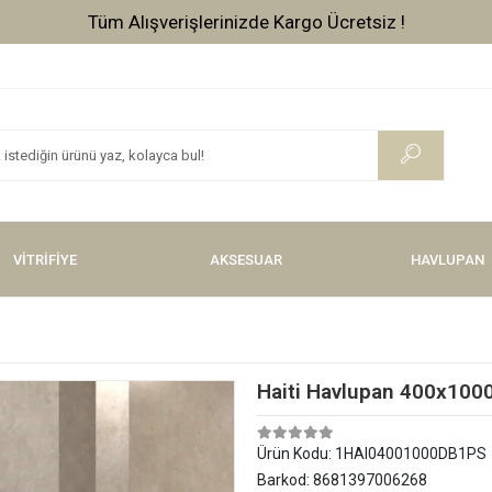
Tüm Alışverişlerinizde Vade Farksız 3 Taksit !
VİTRİFİYE
AKSESUAR
HAVLUPAN
Haiti Havlupan 400x100
Ürün Kodu:
1HAI04001000DB1PS
Barkod:
8681397006268