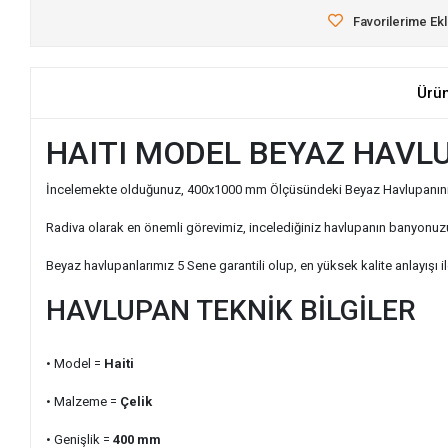
Favorilerime Ek
Ürü
HAITI MODEL BEYAZ HAVL
İncelemekte olduğunuz, 400x1000 mm Ölçüsündeki Beyaz Havlupanınız içi
Radiva olarak en önemli görevimiz, incelediğiniz havlupanın banyonuzu
Beyaz havlupanlarımız 5 Sene garantili olup, en yüksek kalite anlayışı il
HAVLUPAN TEKNİK BİLGİLER
• Model =
Haiti
• Malzeme =
Çelik
• Genişlik
=
400
mm