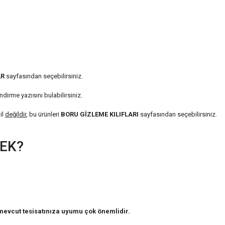
AR
sayfasından seçebilirsiniz.
ndirme yazısını bulabilirsiniz.
il
değildir
, bu ürünleri
BORU GİZLEME KILIFLARI
sayfasından seçebilirsiniz.
MEK?
evcut tesisatınıza uyumu çok önemlidir.