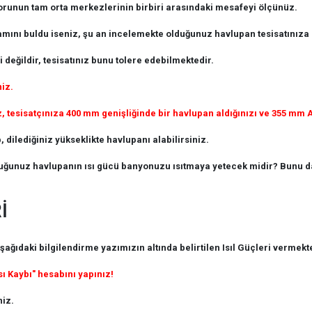
 borunun tam orta merkezlerinin birbiri arasındaki mesafeyi ölçünüz.
ını buldu iseniz, şu an incelemekte olduğunuz havlupan tesisatınıza
 değildir, tesisatınız bunu tolere edebilmektedir.
niz.
esisatçınıza 400 mm genişliğinde bir havlupan aldığınızı ve 355 mm Ak
 dilediğiniz yükseklikte havlupanı alabilirsiniz.
uğunuz havlupanın ısı gücü banyonuzu ısıtmaya yetecek midir? Bunu da
İ
daki bilgilendirme yazımızın altında belirtilen Isıl Güçleri vermekte
sı Kaybı" hesabını yapınız!
iz.