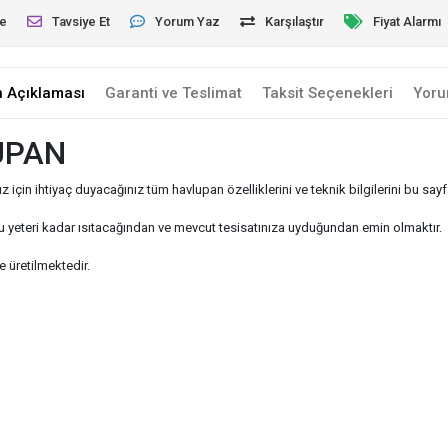
le
Tavsiye Et
Yorum Yaz
Karşılaştır
Fiyat Alarmı
n Açıklaması
Garanti ve Teslimat
Taksit Seçenekleri
Yoru
UPAN
n ihtiyaç duyacağınız tüm havlupan özelliklerini ve teknik bilgilerini bu sayfa
 yeteri kadar ısıtacağından ve mevcut tesisatınıza uyduğundan emin olmaktır.
e üretilmektedir.