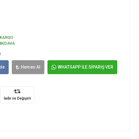
KARGO
BEDAVA
e
kle
Hemen Al
WHATSAPP İLE SİPARİŞ VER
İade ve Değişim