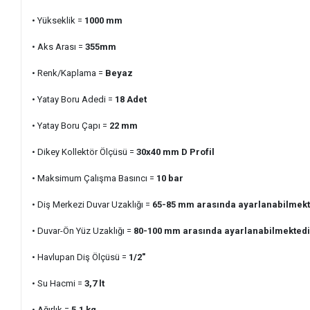
• Yükseklik =
1000 mm
• Aks Arası =
355
mm
• Renk/Kaplama =
Beyaz
• Yatay Boru Adedi
=
18
Adet
• Yatay Boru Çapı =
22 mm
• Dikey Kollektör Ölçüsü =
30x40 mm D Profil
• Maksimum Çalışma Basıncı =
10 bar
• Diş Merkezi Duvar Uzaklığı =
65-85 mm arasında ayarlanabilmekt
• Duvar-Ön Yüz Uzaklığı =
80-100 mm arasında ayarlanabilmektedi
• Havlupan Diş Ölçüsü =
1/2"
• Su Hacmi =
3,7
lt
• Ağırlık =
5,1
kg