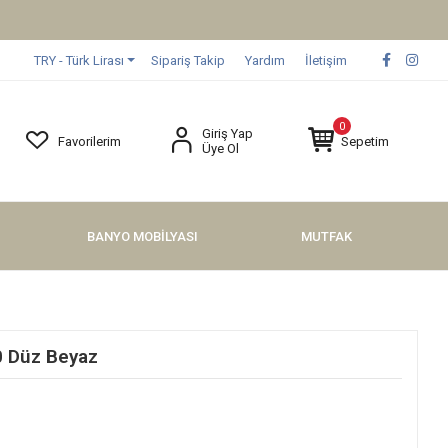
TRY - Türk Lirası
Sipariş Takip
Yardım
İletişim
0
Giriş Yap
Favorilerim
Sepetim
Üye Ol
BANYO MOBİLYASI
MUTFAK
0 Düz Beyaz