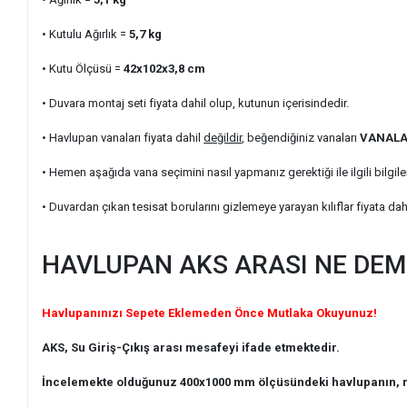
• Kutulu Ağırlık
=
5,7
kg
• Kutu Ölçüsü =
42x102x3,8
cm
• Duvara montaj seti fiyata dahil olup, kutunun içerisindedir.
• Havlupan vanaları fiyata dahil
değildir
, beğendiğiniz vanaları
VANAL
• Hemen aşağıda vana seçimini nasıl yapmanız gerektiği ile ilgili bilgile
• Duvardan çıkan tesisat borularını gizlemeye yarayan kılıflar fiyata dah
HAVLUPAN AKS ARASI NE DE
Havlupanınızı Sepete Eklemeden Önce Mutlaka Okuyunuz!
AKS, Su Giriş-Çıkış arası mesafeyi ifade etmektedir.
İncelemekte olduğunuz 400x1000 mm ölçüsündeki havlupanın, m