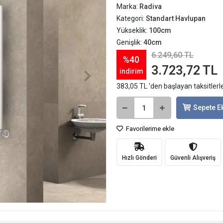
Marka:
Radiva
Kategori:
Standart Havlupan
Yükseklik:
100cm
Genişlik:
40cm
6.249,60 TL
%40
3.723,72 TL
indirim
383,05 TL 'den başlayan taksitlerl
Sepete E
Favorilerime ekle
Hızlı Gönderi
Güvenli Alışveriş