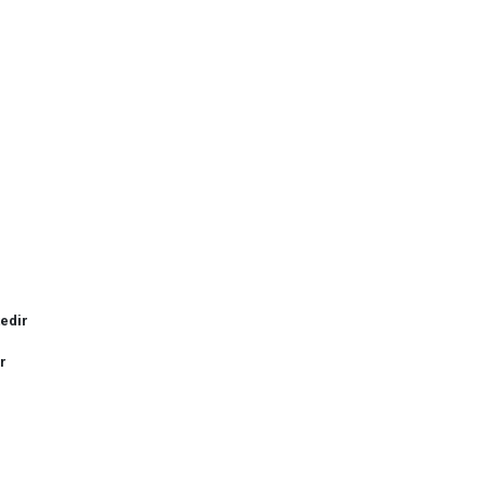
edir
r