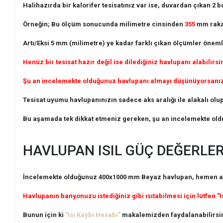
Halihazırda bir kalorifer tesisatınız var ise, duvardan çıkan 2
Örneğin; Bu ölçüm sonucunda milimetre cinsinden
355
mm rakam
Artı/Eksi 5 mm (milimetre) ye kadar farklı çıkan ölçümler önemli
Henüz bir tesisat hazır değil ise dilediğiniz havlupanı alabilirsi
Şu an incelemekte olduğunuz havlupanı almayı düşünüyorsanız, t
Tesisat uyumu havlupanınızın sadece aks aralığı ile alakalı olup,
Bu aşamada tek dikkat etmeniz gereken, şu an incelemekte old
HAVLUPAN ISIL GÜÇ DEĞERLER
İncelemekte olduğunuz 400x1000 mm Beyaz havlupan, hemen aşağı
Havlupanın banyonuzu istediğiniz gibi ısıtabilmesi için lütfen "I
Bunun için ki
"Isı Kaybı Hesabı"
makalemizden faydalanabilirsin