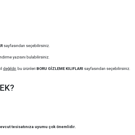
AR
sayfasından seçebilirsiniz.
ndirme yazısını bulabilirsiniz.
il
değildir
, bu ürünleri
BORU GİZLEME KILIFLARI
sayfasından seçebilirsiniz.
MEK?
vcut tesisatınıza uyumu çok önemlidir.