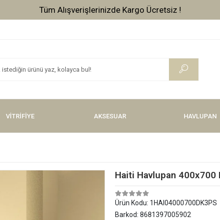
Tüm Alışverişlerinizde Vade Farksız 3 Taksit !
VİTRİFİYE
AKSESUAR
HAVLUPAN
Haiti Havlupan 400x700 
Ürün Kodu:
1HAI04000700DK3PS
Barkod:
8681397005902