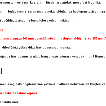
 borunun tam orta merkezlerinin birbiri arasındaki mesafeyi ölçünüz.
ını buldu iseniz, şu an incelemekte olduğunuz havlupan tesisatınıza
 değildir, tesisatınız bunu tolere edebilmektedir.
niz.
esisatçınıza 400 mm genişliğinde bir havlupan aldığınızı ve 355 mm Ak
 dilediğiniz yükseklikte havlupanı alabilirsiniz.
uğunuz havlupanın ısı gücü banyonuzu ısıtmaya yetecek midir? Bunu da
İ
n aşağıdaki bilgilendirme yazımızın altında belirtilen Isıl Güçleri ve
sı Kaybı" hesabını yapınız!
nabilirsiniz.