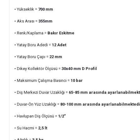
• Yükseklik =
700 mm
• Aks Arası =
355
mm
• Renk/Kaplama =
Bakır Eskitme
• Yatay Boru Adedi
=
12
Adet
• Yatay Boru Çapı =
22 mm
• Dikey Kollektör Ölçüsü =
30x40 mm D Profil
• Maksimum Çalışma Basıncı =
10 bar
• Diş Merkezi Duvar Uzaklığı =
65-85 mm arasında ayarlanabilmekt
• Duvar-Ön Yüz Uzaklığı =
80-100 mm arasında ayarlanabilmektedi
• Havlupan Diş Ölçüsü =
1/2"
• Su Hacmi =
2,5
lt
• Ağırlık =
3,5
kg