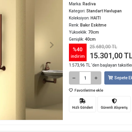
Marka:
Radiva
Kategori:
Standart Havlupan
Koleksiyon:
HAITI
Renk:
Bakır Eskitme
Yükseklik:
70cm
Genişlik:
40cm
25.680,00 TL
%40
15.301,00 T
indirim
1.573,96 TL 'den başlayan taksitle
Sepete E
Favorilerime ekle
Hızlı Gönderi
Güvenli Alışveriş