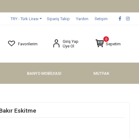
TRY - Türk Lirası
Sipariş Takip
Yardım
İletişim
0
Giriş Yap
Favorilerim
Sepetim
Üye Ol
BANYO MOBİLYASI
MUTFAK
Bakır Eskitme