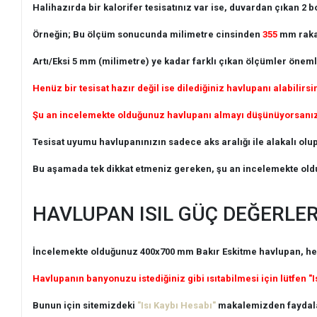
Halihazırda bir kalorifer tesisatınız var ise, duvardan çıkan 2
Örneğin; Bu ölçüm sonucunda milimetre cinsinden
355
mm rakam
Artı/Eksi 5 mm (milimetre) ye kadar farklı çıkan ölçümler önemli
Henüz bir tesisat hazır değil ise dilediğiniz havlupanı alabilirsi
Şu an incelemekte olduğunuz havlupanı almayı düşünüyorsanız, t
Tesisat uyumu havlupanınızın sadece aks aralığı ile alakalı olup,
Bu aşamada tek dikkat etmeniz gereken, şu an incelemekte old
HAVLUPAN ISIL GÜÇ DEĞERLER
İncelemekte olduğunuz 400x700 mm Bakır Eskitme havlupan, heme
Havlupanın banyonuzu istediğiniz gibi ısıtabilmesi için lütfen "I
Bunun için sitemizdeki
"Isı Kaybı Hesabı"
makalemizden faydala