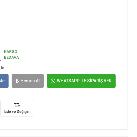
KARGO
L
BEDAVA
rle
kle
Hemen Al
WHATSAPP İLE SİPARİŞ VER
İade ve Değişim