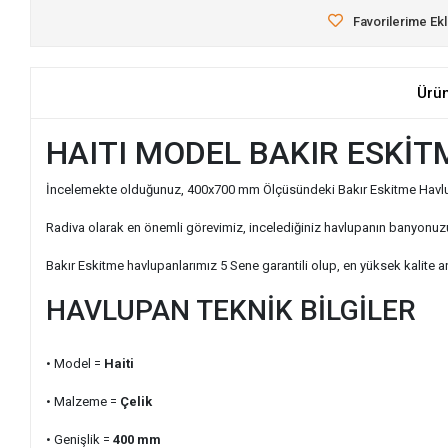
Favorilerime Ek
Ürü
HAITI MODEL BAKIR ESKİ
İncelemekte olduğunuz, 400x700 mm Ölçüsündeki Bakır Eskitme Havlupanın
Radiva olarak en önemli görevimiz, incelediğiniz havlupanın banyonuzu
Bakır Eskitme havlupanlarımız 5 Sene garantili olup, en yüksek kalite anl
HAVLUPAN TEKNİK BİLGİLER
• Model =
Haiti
• Malzeme =
Çelik
• Genişlik
=
400
mm