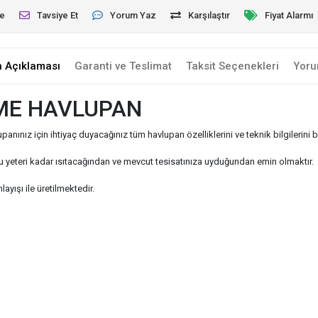
le
Tavsiye Et
Yorum Yaz
Karşılaştır
Fiyat Alarmı
n Açıklaması
Garanti ve Teslimat
Taksit Seçenekleri
Yoru
TME HAVLUPAN
ız için ihtiyaç duyacağınız tüm havlupan özelliklerini ve teknik bilgilerini b
 yeteri kadar ısıtacağından ve mevcut tesisatınıza uyduğundan emin olmaktır.
ayışı ile üretilmektedir.