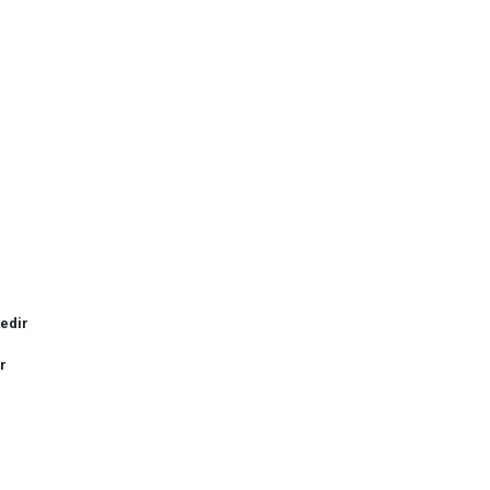
edir
r