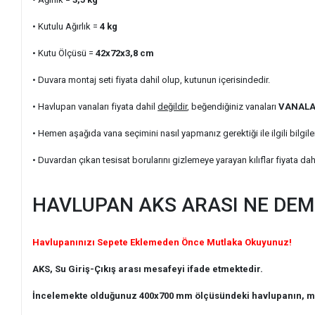
• Kutulu Ağırlık
=
4
kg
• Kutu Ölçüsü =
42x72x3,8
cm
• Duvara montaj seti fiyata dahil olup, kutunun içerisindedir.
• Havlupan vanaları fiyata dahil
değildir
, beğendiğiniz vanaları
VANAL
• Hemen aşağıda vana seçimini nasıl yapmanız gerektiği ile ilgili bilgile
• Duvardan çıkan tesisat borularını gizlemeye yarayan kılıflar fiyata dah
HAVLUPAN AKS ARASI NE DE
Havlupanınızı Sepete Eklemeden Önce Mutlaka Okuyunuz!
AKS, Su Giriş-Çıkış arası mesafeyi ifade etmektedir.
İncelemekte olduğunuz 400x700 mm ölçüsündeki havlupanın, me